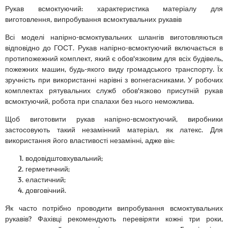
Рукав всмоктуючий: характеристика матеріалу для
виготовлення, випробування всмоктувальних рукавів
Всі моделі напірно-всмоктувальних шлангів виготовляються
відповідно до ГОСТ. Рукав напірно-всмоктуючий включається в
протипожежний комплект, який є обов'язковим для всіх будівель,
пожежних машин, будь-якого виду громадського транспорту. Їх
зручність при використанні нарівні з вогнегасниками. У робочих
комплектах рятувальних служб обов'язково присутній рукав
всмоктуючий, робота при спалахи без нього неможлива.
Щоб виготовити рукав напірно-всмоктуючий, виробники
застосовують такий незамінний матеріал, як латекс. Для
використання його властивості незамінні, адже він:
водовідштовхувальний;
герметичний;
еластичний;
довговічний.
Як часто потрібно проводити випробування всмоктувальних
рукавів? Фахівці рекомендують перевіряти кожні три роки,