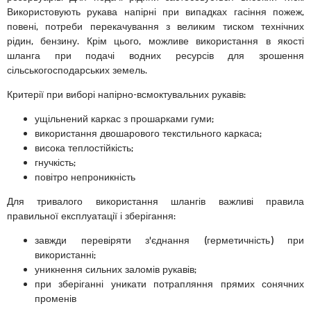
Використовують рукава напірні при випадках гасіння пожеж,
повені, потреби перекачування з великим тиском технічних
рідин, бензину. Крім цього, можливе використання в якості
шланга при подачі водних ресурсів для зрошення
сільськогосподарських земель.
Критерії при виборі напірно-всмоктувальних рукавів:
ущільнений каркас з прошарками гуми;
використання двошарового текстильного каркаса;
висока теплостійкість;
гнучкість;
повітро непроникність
Для тривалого використання шлангів важливі правила
правильної експлуатації і зберігання:
завжди перевіряти з'єднання (герметичність) при
використанні;
уникнення сильних заломів рукавів;
при зберіганні уникати потрапляння прямих сонячних
променів