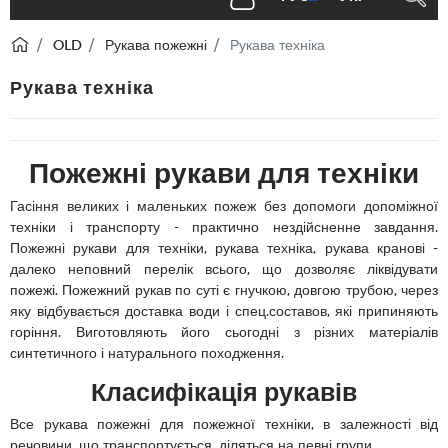
OLD
Рукава пожежні
Рукава техніка
Рукава техніка
Пожежні рукави для техніки
Гасіння великих і маленьких пожеж без допомоги допоміжної
техніки і транспорту - практично нездійсненне завдання.
Пожежні рукави для техніки, рукава техніка, рукава кранові -
далеко неповний перелік всього, що дозволяє ліквідувати
пожежі. Пожежний рукав по суті є гнучкою, довгою трубою, через
яку відбувається доставка води і спец.составов, які припиняють
горіння. Виготовляють його сьогодні з різних матеріалів
синтетичного і натурального походження.
Класифікація рукавів
Все рукава пожежні для пожежної техніки, в залежності від
речовини, що транспортується, діляться на певні групи.