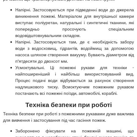
Напірні. Застосовуються при підведенні води до джерела
виникнення пожежі. Матеріалом для внутрішньої камери
виступає поліуретан, натуральні і синтетичні тканини, які
попередньо просочують спеціальним
водовідштовхувальним складом.
Напірні. Застосовуються там, де є необхідність забору
води з водосховищ, гідрантів, водоймищ за допомогою
насоса шляхом створення вакууму. Бувають діаметром від
п'ятдесяти до двохсот мм.
Усмоктувальні. Ці пожежні рукави для техніки -
найпоширеніший і найбільш використовуваний вид.
Процес подачі води відбувається за рахунок створення
надлишкового тиску. Всмоктуючим пожежним рукавом
постачають всі пожежні поїзди, автомобілі, кораблі.
Техніка безпеки при роботі
Техніка безпеки при роботі з пожежними рукавами дуже важлива
для вивчення і застосування під час гасіння пожеж.
Заборонено фіксувати на пожежній машині, що