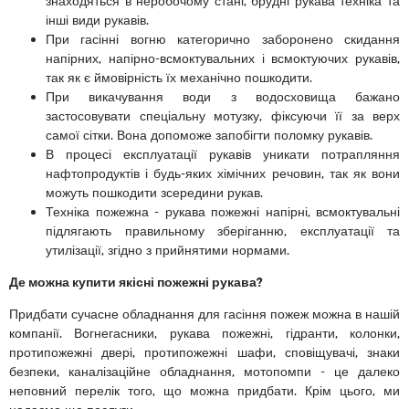
знаходяться в неробочому стані, брудні рукава техніка та
інші види рукавів.
При гасінні вогню категорично заборонено скидання
напірних, напірно-всмоктувальних і всмоктуючих рукавів,
так як є ймовірність їх механічно пошкодити.
При викачування води з водосховища бажано
застосовувати спеціальну мотузку, фіксуючи її за верх
самої сітки. Вона допоможе запобігти поломку рукавів.
В процесі експлуатації рукавів уникати потрапляння
нафтопродуктів і будь-яких хімічних речовин, так як вони
можуть пошкодити зсередини рукав.
Техніка пожежна - рукава пожежні напірні, всмоктувальні
підлягають правильному зберіганню, експлуатації та
утилізації, згідно з прийнятими нормами.
Де можна купити якісні пожежні рукава?
Придбати сучасне обладнання для гасіння пожеж можна в нашій
компанії. Вогнегасники, рукава пожежні, гідранти, колонки,
протипожежні двері, протипожежні шафи, сповіщувачі, знаки
безпеки, каналізаційне обладнання, мотопомпи - це далеко
неповний перелік того, що можна придбати. Крім цього, ми