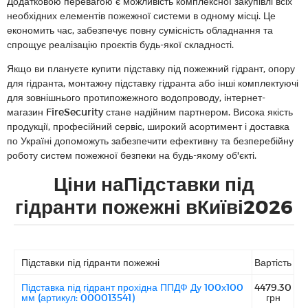
Додатковою перевагою є можливість комплексної закупівлі всіх
необхідних елементів пожежної системи в одному місці. Це
економить час, забезпечує повну сумісність обладнання та
спрощує реалізацію проєктів будь-якої складності.
Якщо ви плануєте купити підставку під пожежний гідрант, опору
для гідранта, монтажну підставку гідранта або інші комплектуючі
для зовнішнього протипожежного водопроводу, інтернет-
магазин FireSecurity стане надійним партнером. Висока якість
продукції, професійний сервіс, широкий асортимент і доставка
по Україні допоможуть забезпечити ефективну та безперебійну
роботу систем пожежної безпеки на будь-якому об'єкті.
Ціни наПідставки під
гідранти пожежні вКиїві2026
Підставки під гідранти пожежні
Вартість
Підставка під гідрант прохідна ППДФ Ду 100х100
4479.30
мм (артикул: 000013541)
грн