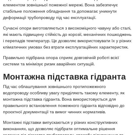
елементом зовнішньої пожежної мережі. Вона забезпечує
стабільне положення обладнання та допомагає уникнути
деформації трубопроводу під час експлуатації.
Сучасні опори виготовляються з високоміцного чавуну або сталі,
які мають підвищену стійкість до корозії, механічних пошкоджень
і перепадів температур. Це дозволяє використовувати їх у різних
кліматичних умовах без втрати експлуатаційних характеристик.
Правильно підібрана опора сприяє довговічній роботі всієї
системи та мінімізує ризик аварійних ситуацій.
Монтажна підставка гідранта
Під час облаштування зовнішнього протипожежного
водопроводу особливу увагу приділяють такому елементу, як
монтажна підставка гідранта. Вона використовується для
правильного встановлення пожежного гідранта відповідно до
проєктної документації та вимог чинних нормативів.
Монтажні підставки випускаються у різних конструктивних
виконаннях, що дозволяє підібрати оптимальне рішення
залежно від діаметра трубопроводу, способу підключення та