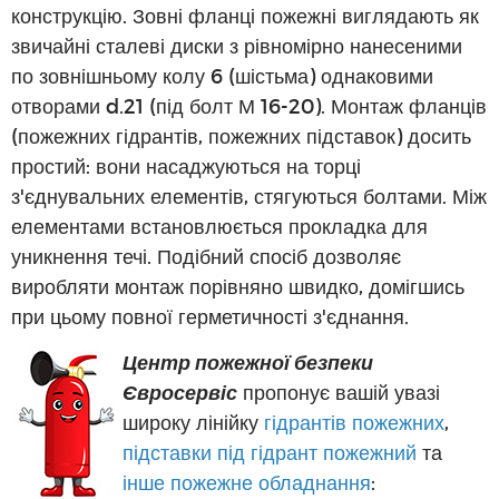
конструкцію. Зовні фланці пожежні виглядають як
звичайні сталеві диски з рівномірно нанесеними
по зовнішньому колу 6 (шістьма) однаковими
отворами d.21 (під болт М 16-20). Монтаж фланців
(пожежних гідрантів, пожежних підставок) досить
простий: вони насаджуються на торці
з'єднувальних елементів, стягуються болтами. Між
елементами встановлюється прокладка для
уникнення течі. Подібний спосіб дозволяє
виробляти монтаж порівняно швидко, домігшись
при цьому повної герметичності з'єднання.
Центр пожежної безпеки
Євросервіс
пропонує вашій увазі
широку лінійку
гідрантів пожежних
,
підставки під гідрант пожежний
та
інше пожежне обладнання
: