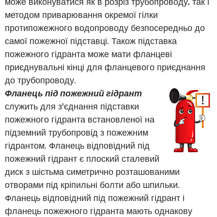
може виконуватися як в розріз трубопроводу, так і
методом приварювання окремої гілки
протипожежного водопроводу безпосередньо до
самої пожежної підставці. Також підставка
пожежного гідранта може мати фланцеві
приєднувальні кінці для фланцевого приєднання
до трубопроводу.
Фланець під пожежний гідрант
служить для з'єднання підставки
пожежного гідранта встановленої на
підземний трубопровід з пожежним
гідрантом. Фланець відповідний під
пожежний гідрант є плоский сталевий
диск з шістьма симетрично розташованими
отворами під кріпильні болти або шпильки.
Фланець відповідний під пожежний гідрант і
фланець пожежного гідранта мають однакову