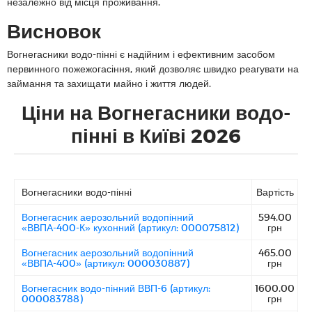
незалежно від місця проживання.
Висновок
Вогнегасники водо-пінні є надійним і ефективним засобом
первинного пожежогасіння, який дозволяє швидко реагувати на
займання та захищати майно і життя людей.
Ціни на Вогнегасники водо-
пінні в Київі 2026
Вогнегасники водо-пінні
Вартість
Вогнегасник аерозольний водопінний
594.00
«ВВПА-400-К» кухонний (артикул: 000075812)
грн
Вогнегасник аерозольний водопінний
465.00
«ВВПА-400» (артикул: 000030887)
грн
Вогнегасник водо-пінний ВВП-6 (артикул:
1600.00
000083788)
грн