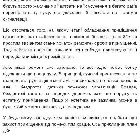
будуть просто жахливими і витрати на їх усунення в багато разів
перевершать ту суму, що довелося б викласти на пожежні
сигналізації.
Що стосується того, на якому етапі обладнання приміщення
варто втілювати забезпечення пожежної безпеки, то найбільш
простим варіантом стане початок ремонтних робіт в приміщенні.
Тоді набагато простіше закласти всі необхідні пристосування і
передбачити місця їх розміщення.
Але, якщо ремонт вже виконано, то все одно немає сенсу
відкладати цю процедуру. В принципі, сучасні пристосування не
становлять труднощів в монтажі. Наприклад, є не тільки провідні,
але і бездротові датчики пожежної сигналізації. Правда,
бездротові стоять на порядок дорожче, зате не порушують
естетику приміщення. Якщо ж естетика не важлива, можна в
будь-який момент вдатися до проводовим.
У будь-якому випадку, чим раніше ви вирішите подбати про
захист приміщення від пожежі, тим краще. Ось приблизний план
дій: