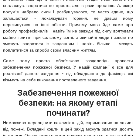
спалахнув, впоратися не просто, але в рази простіше. А, якщо
полум'я набрало сили і розбушувалося, то часто єдине, що
залишається - локалізувати горіння, не давши йому
перекинутися на інші об'єкти. Причому мова йде саме про
роботу професіоналів - навіть їм не завжди під силу врятувати
майно і життя при сильному вогні, а звичайні люди і зовсім не
зможуть впоратися із завданням і навіть більше - можуть
поплатитися за спроби своїм власним життям.
Саме тому просто обов'язково заздалегідь провести
забезпечення пожежної безпеки. У нашій компанії є все для
реалізації даного завдання - від обладнання до фахівців, які
візьмуть на себе виконання поставленого завдання.
Забезпечення пожежної
безпеки: на якому етапі
починати?
Неможливо переоцінити важливість дій, спрямованих на захист
від пожежі. Вкладені кошти в цей захід можуть здатися досить
істотними. Однак, якщо раптом пожежа трапиться, наслідки його