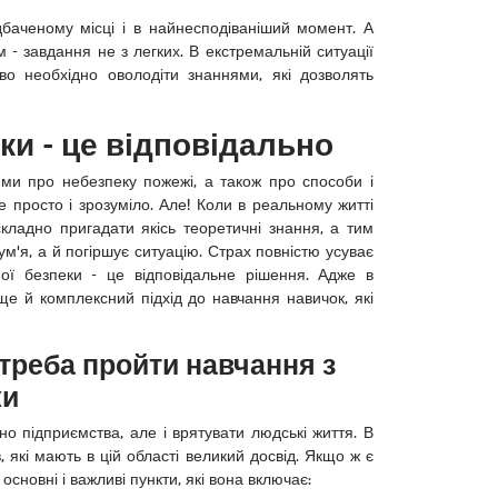
дбаченому місці і в найнесподіваніший момент. А
 - завдання не з легких. В екстремальній ситуації
єво необхідно оволодіти знаннями, які дозволять
ки - це відповідально
ями про небезпеку пожежі, а також про способи і
е просто і зрозуміло. Але! Коли в реальному житті
складно пригадати якісь теоретичні знання, а тим
ум'я, а й погіршує ситуацію. Страх повністю усуває
ої безпеки - це відповідальне рішення. Адже в
ще й комплексний підхід до навчання навичок, які
треба пройти навчання з
ки
но підприємства, але і врятувати людські життя. В
, які мають в цій області великий досвід. Якщо ж є
сновні і важливі пункти, які вона включає: