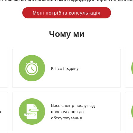
Мені потрібна консультація
Чому ми
КП за 1 годину
Весь спектр послуг від
и
проектування до
обслуговування