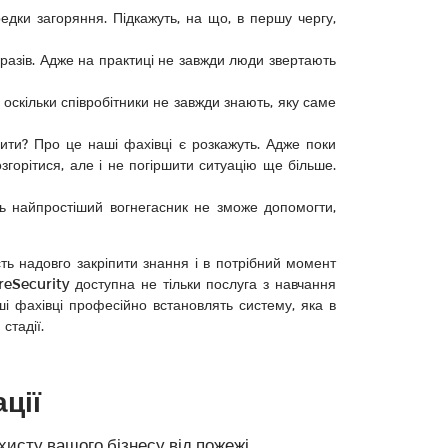
дки загоряння. Підкажуть, на що, в першу чергу,
а разів. Адже на практиці не завжди люди звертають
, оскільки співробітники не завжди знають, яку саме
ти? Про це наші фахівці є розкажуть. Адже поки
горітися, але і не погіршити ситуацію ще більше.
ь найпростіший вогнегасник не зможе допомогти,
ть надовго закріпити знання і в потрібний момент
ireSecurity доступна не тільки послуга з навчання
ші фахівці професійно встановлять систему, яка в
стадії.
ції
хисту вашого бізнесу від пожежі