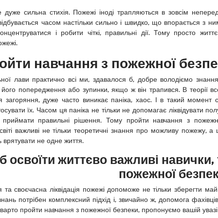
е дуже сильна стихія. Пожежі іноді трапляються в зовсім непере
відбувається часом настільки сильно і швидко, що впорається з ним
онцентруватися і робити чіткі, правильні дії. Тому просто житт
ожежі.
ойти навчання з пожежної безпе
ьної лави практично всі ми, здавалося б, добре володіємо знанн
 його попередження або зупинки, якщо ж він трапився. В теорії вс
я загоряння, дуже часто виникає паніка, хаос. І в такий момент 
осувати їх. Часом ця паніка не тільки не допомагає ліквідувати пол
ь приймати правильні рішення. Тому пройти навчання з пожежн
світі важливі не тільки теоретичні знання про можливу пожежу, а 
 врятувати не одне життя.
 освоїти життєво важливі навички, 
пожежної безпе
я та своєчасна ліквідація пожежі допоможе не тільки зберегти май
нань потрібен комплексний підхід і, звичайно ж, допомога фахівців
 варто пройти навчання з пожежної безпеки, пропонуємо вашій увазі о