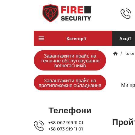
Категорії
Акції
Блог
Завантажити прайс на
технічне обслуговування
вогнегасників
Завантажити прайс на
Ми пр
протипожежне обладнання
Телефони
Пройт
+38 067 919 11 01
+38 073 919 11 01