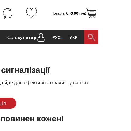
Товарів, 0 (
0.00 грн
)
и
Калькулятор
РУС
УКР
сигналізації
підійде для ефективного захисту вашого
ція
 повинен кожен!