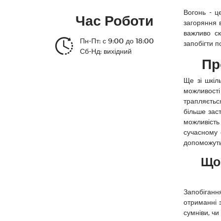
Вогонь - ц
Час Роботи
загоряння 
важливо ск
Пн-Пт: с 9:00 до 18:00
запобігти п
Сб-Нд: вихідний
Пр
Ще зі шкіл
можливості
трапляєтьс
більше заст
можливіст
сучасному 
допоможуть
Щоб
Запобіганн
отриманні з
сумніви, чи