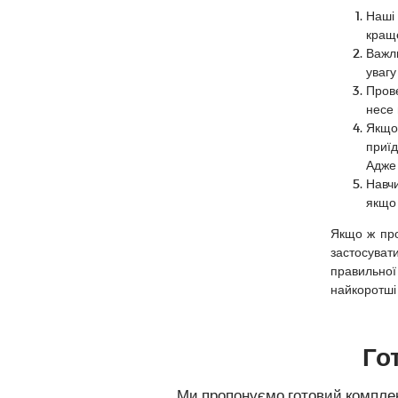
Наші 
краще
Важли
увагу
Прове
несе 
Якщо
приїд
Адже 
Навч
якщо 
Якщо ж про
застосувати
правильної
найкоротші
Го
Ми пропонуємо готовий комплект