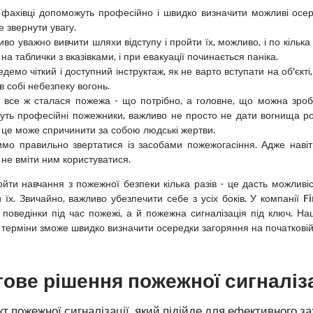
фахівці допоможуть професійно і швидко визначити можливі осере
 звернути увагу.
во уважно вивчити шляхи відступу і пройти їх, можливо, і по кільк
 на таблички з вказівками, і при евакуації починається паніка.
демо чіткий і доступний інструктаж, як не варто вступати на об'єкті
в собі небезпеку вогонь.
 все ж сталася пожежа - що потрібно, а головне, що можна зроби
уть професійні пожежники, важливо не просто не дати вогнища роз
це може спричинити за собою людські жертви.
имо правильно звертатися із засобами пожежогасіння. Адже навіт
не вміти ним користуватися.
йти навчання з пожежної безпеки кілька разів - це дасть можливіс
 їх. Звичайно, важливо убезпечити себе з усіх боків. У компанії F
 поведінки під час пожежі, а й пожежна сигналізація під ключ. На
 терміни зможе швидко визначити осередки загоряння на початковій 
тове рішення пожежної сигналіза
 пожежної сигналізації, який підійде для ефективного за