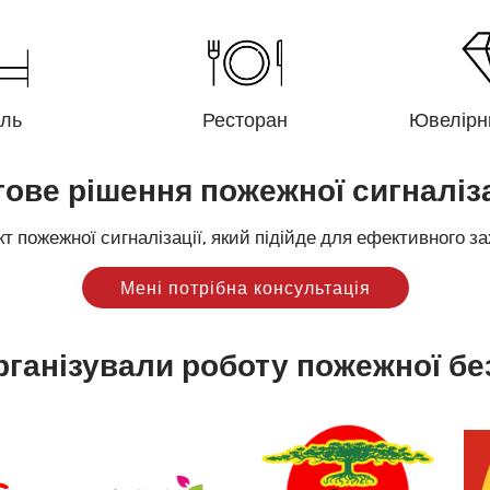
ель
Ресторан
Ювелірн
тове рішення пожежної сигналіза
 пожежної сигналізації, який підійде для ефективного за
Мені потрібна консультація
рганізували роботу пожежної бе