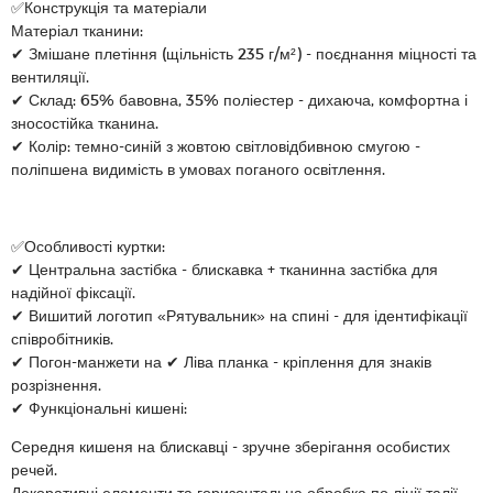
✅Конструкція та матеріали
Матеріал тканини:
✔ Змішане плетіння (щільність 235 г/м²) - поєднання міцності та
вентиляції.
✔ Склад: 65% бавовна, 35% поліестер - дихаюча, комфортна і
зносостійка тканина.
✔ Колір: темно-синій з жовтою світловідбивною смугою -
поліпшена видимість в умовах поганого освітлення.
✅Особливості куртки:
✔ Центральна застібка - блискавка + тканинна застібка для
надійної фіксації.
✔ Вишитий логотип «Рятувальник» на спині - для ідентифікації
співробітників.
✔ Погон-манжети на ✔ Ліва планка - кріплення для знаків
розрізнення.
✔ Функціональні кишені:
Середня кишеня на блискавці - зручне зберігання особистих
речей.
Декоративні елементи та горизонтальна обробка по лінії талії.