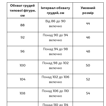
Обхват грудей
Інтервал обхвату
Умовний
типової фігури,
грудей, см
розмір
см
Від 86 до 90
44
88
включно
Понад 90 до 94
92
46
включно
Понад 94 до 98
96
48
включно
Понад 98 до 102
100
50
включно
Понад 102 до 106
104
52
включно
Понад 106 до 110
108
54
включно
Понад 110 до 114