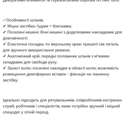
✅Особливості штанів:
✔ Міцна застібка: ґудзик + блискавка.
✔ Посилені кишені: бічні кишені з додатковими накладками для
довговічності.
✔ Еластична посадка: по верхньому краю пришиті сім петель
для зручного використання ременя.
✔ Анатомічний крій: передні половинки штанів з м'якими
складками для свободи руху.
✔ Захист колін: посилені накладки в області колін; можливість
розміщення демпферних вставок - фіксація на тканинну
застібку.
Ідеально підходить для рятувальників, співробітників екстрених
служб, робітників і спеціалістів, яким потрібен зручний і міцний
спецодяг у літній період.