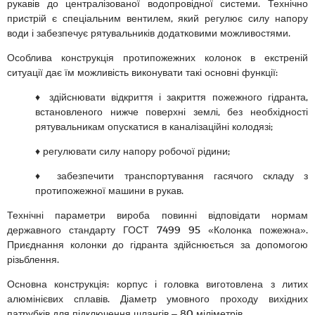
рукавів до централізованої водопровідної системи. Технічно
пристрій є спеціальним вентилем, який регулює силу напору
води і забезпечує рятувальників додатковими можливостями.
Особлива конструкція протипожежних колонок в екстреній
ситуації дає їм можливість виконувати такі основні функції:
♦ здійснювати відкриття і закриття пожежного гідранта,
встановленого нижче поверхні землі, без необхідності
рятувальникам опускатися в каналізаційні колодязі;
♦ регулювати силу напору робочої рідини;
♦ забезпечити транспортування гасячого складу з
протипожежної машини в рукав.
Технічні параметри вироба повинні відповідати нормам
державного стандарту ГОСТ 7499 95 «Колонка пожежна».
Приєднання колонки до гідранта здійснюється за допомогою
різьблення.
Основна конструкція: корпус і головка виготовлена з литих
алюмінієвих сплавів. Діаметр умовного проходу вихідних
патрубків для підключення шлангів – 80 міліметрів.