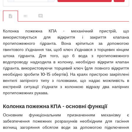
Колонка пожежна КПА - механічний пристрій, що
використовується для відкриття і закриття клапана
протипожежного гідранта. Вона кріпиться за допомогою
гвинтового з'єднання так, щоб ключ з'єднався з торцевих кінцем
штока гідранта. Для того, що б вода з протипожежного
водопроводу надходила в колонку, необхідно відкрити клапан
гідранта, використовуючи торцевий ключ (для повного відкриття
необхідно зробити 10-15 обертів). На краях пристрою закріплені
вентилі запірного типу з головками, що надає можливість в
екстреній ситуації з'єднати з колонкою відразу два напірних
протипожежних рукава.
Колонка пожежна КПА - основні функції
Основним функціональним призначенням механізму є
забезпечення пожежних розрахунків необхідним для гасіння
вогнищ загоряння обсягом води за допомогою підключення