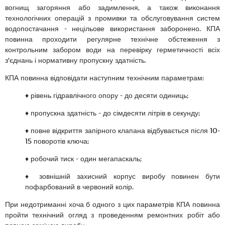
вогнищ загоряння або задимлення, а також виконання
технологічних операцій з промивки та обслуговування систем
водопостачання - нецільове використання заборонено. КПА
повинна проходити регулярне технічне обстеження з
контрольним забором води на перевірку герметичності всіх
з'єднань і нормативну пропускну здатність.
КПА повинна відповідати наступним технічним параметрам:
♦ рівень гідравлічного опору - до десяти одиниць;
♦ пропускна здатність - до сімдесяти літрів в секунду;
♦ повне відкриття запірного клапана відбувається після 10-
15 поворотів ключа;
♦ робочий тиск - один мегапаскаль;
♦ зовнішній захисний корпус виробу повинен бути
пофарбований в червоний колір.
При недотриманні хоча б одного з цих параметрів КПА повинна
пройти технічний огляд з проведенням ремонтних робіт або