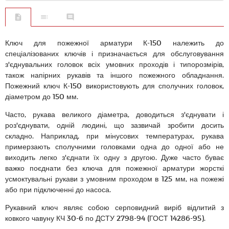
Ключ для пожежної арматури К-150 належить до
спеціалізованих ключів і призначається для обслуговування
з'єднувальних головок всіх умовних проходів і типорозмірів,
також напірних рукавів та іншого пожежного обладнання.
Пожежний ключ К-150 використовують для сполучних головок,
діаметром до 150 мм.
Часто, рукава великого діаметра, доводиться з'єднувати і
роз'єднувати, одній людині, що зазвичай зробити досить
складно. Наприклад, при мінусових температурах, рукава
примерзають сполучними головками одна до одної або не
виходить легко з'єднати їх одну з другою. Дуже часто буває
важко поєднати без ключа для пожежної арматури жорсткі
усмоктувальні рукави з умовним проходом в 125 мм, на пожежі
або при підключенні до насоса.
Рукавний ключ являє собою серповидний виріб відлитий з
ковкого чавуну КЧ 30-6 по ДСТУ 2798-94 (ГОСТ 14286-95).