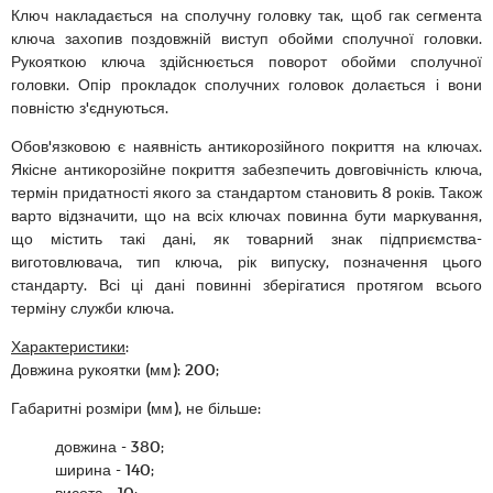
Ключ накладається на сполучну головку так, щоб гак сегмента
ключа захопив поздовжній виступ обойми сполучної головки.
Рукояткою ключа здійснюється поворот обойми сполучної
головки. Опір прокладок сполучних головок долається і вони
повністю з'єднуються.
Обов'язковою є наявність антикорозійного покриття на ключах.
Якісне антикорозійне покриття забезпечить довговічність ключа,
термін придатності якого за стандартом становить 8 років. Також
варто відзначити, що на всіх ключах повинна бути маркування,
що містить такі дані, як товарний знак підприємства-
виготовлювача, тип ключа, рік випуску, позначення цього
стандарту. Всі ці дані повинні зберігатися протягом всього
терміну служби ключа.
Характеристики
:
Довжина рукоятки (мм): 200;
Габаритні розміри (мм), не більше:
довжина - 380;
ширина - 140;
висота - 10;