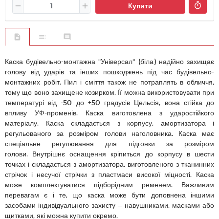
Купити
Каска будівельно-монтажна "Універсал" (біла) надійно захищає
голову від ударів та інших пошкоджень під час будівельно-
монтажних робіт. Пил і сміття також не потраплять в обличчя,
тому що воно захищене козирком. Її можна використовувати при
температурі від -50 до +50 градусів Цельсія, вона стійка до
впливу УФ-променів. Каска виготовлена з ударостійкого
матеріалу. Каска складається з корпусу, амортизатора і
регульованого за розміром голови наголовника. Каска має
спеціальне регулювання для підгонки за розміром
голови. Внутрішнє оснащення кріпиться до корпусу в шести
точках і складається з амортизатора, виготовленого з тканинних
стрічок і несучої стрічки з пластмаси високої міцності. Каска
може комплектуватися підборідним ременем. Важливим
перевагам є і те, що каска може бути доповнена іншими
засобами індивідуального захисту – навушниками, масками або
щитками, які можна купити окремо.