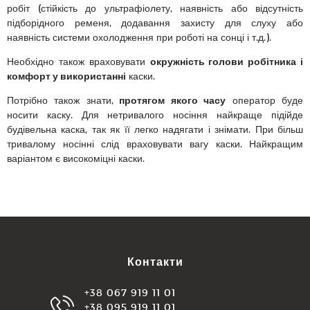
робіт (стійкість до ультрафіолету, наявність або відсутність
підборідного ременя, додавання захисту для слуху або
наявність системи охолодження при роботі на сонці і т.д.).
Необхідно також враховувати
окружність голови робітника і
комфорт у використанні
каски.
Потрібно також знати,
протягом якого часу
оператор буде
носити каску. Для нетривалого носіння найкраще підійде
будівельна каска, так як її легко надягати і знімати. При більш
тривалому носінні слід враховувати вагу каски. Найкращим
варіантом є високоміцні каски.
Контакти
+38 067 919 11 01
+38 095 919 11 01