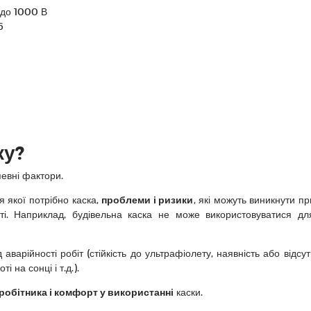
 до 1000 В
6
ку?
певні фактори.
ля якої потрібно каска,
проблеми і ризики
, які можуть виникнути пр
сті. Наприклад, будівельна каска не може використовуватися дл
 аварійності робіт (стійкість до ультрафіолету, наявність або відс
 на сонці і т.д.).
робітника і комфорт у використанні
каски.