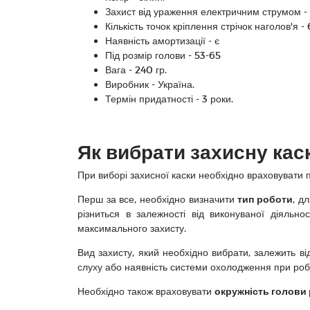
Захист від ураження електричним струмом -
Кількість точок кріплення стрічок наголов'я - 
Наявність амортизації - є
Під розмір голови - 53-65
Вага - 240 гр.
Виробник - Україна.
Термін придатності - 3 роки.
Як вибрати захисну кас
При виборі захисної каски необхідно враховувати 
Перш за все, необхідно визначити
тип роботи
, д
різниться в залежності від виконуваної діяльно
максимального захисту.
Вид захисту, який необхідно вибрати, залежить від
слуху або наявність системи охолодження при роботі
Необхідно також враховувати
окружність голови 