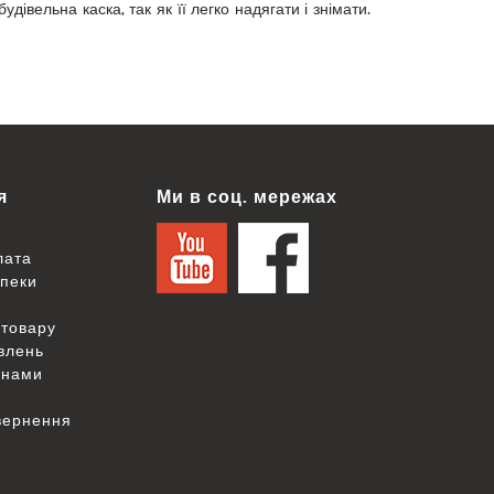
івельна каска, так як її легко надягати і знімати.
я
Ми в соц. мережах
лата
зпеки
товару
овлень
 нами
вернення