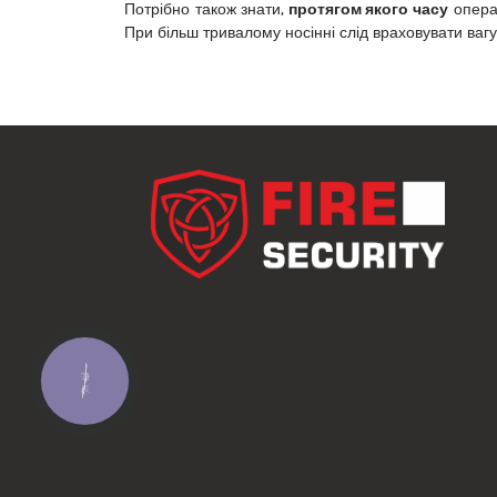
Потрібно також знати,
протягом якого часу
операт
При більш тривалому носінні слід враховувати вагу
КНОПКА
ЗВ'ЯЗКУ