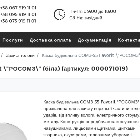
+38 067 919 11 01
Пн-Пт: с 9:00 до 18:00
+38 095 919 11 01
Сб-Нд: вихідний
+38 073 919 11 01
Послуги
Доставка оплата
Документація
Контакт
Захист голови
Каска будівельна СОМЗ-55 Favorit \"РОСОМЗ\"
 \"РОСОМЗ\" (біла) (артикул: 000071019)
Каска будівельна СОМЗ-55 Favorit "РОСОМЗ" 
призначена для захисту верхньої частини голо
ударів, від впливу вологи, електричного струму
металу. Конструкція передбачає застосування 
навушниками, лицьовими щитками, щитками
зварника, окулярами, головними уборами і