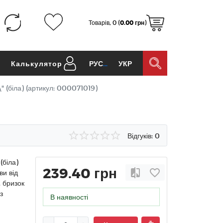
Товарів, 0 (
0.00 грн
)
и
Калькулятор
РУС
УКР
 (біла) (артикул: 000071019)
Відгуків: 0
(біла)
239.40 грн
ви від
, бризок
з
В наявності