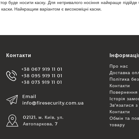
ор буде носити каску. Для нетривалого носіння найкраще підійде буд
 каски. Найкращим варіантом є високоміцні каски.
Контакти
Інформаці
Про нас
+38 067 919 11 01
Доставка оп
+38 095 919 11 01
Політика бе
+38 073 919 11 01
Контакти
Повернення 
Email
Історія зам
info@firesecurity.com.ua
Зв'язатися з
Контакти
02121, м. Київ, ул.
Обмін та по
Автопаркова, 7
товару