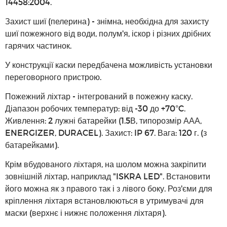
14458:2004.
Захист шиї (пелерина) - знімна, необхідна для захисту
шиї пожежного від води, полум'я, іскор і різних дрібних
гарячих частинок.
У конструкції каски передбачена можливість установки
переговорного пристрою.
Пожежний ліхтар - інтегрований в пожежну каску.
Діапазон робочих температур: від -30 до +70°C.
Живлення: 2 лужні батарейки (1.5В, типорозмір ААА,
ENERGIZER, DURACEL). Захист: IP 67. Вага: 120 г. (з
батарейками).
Крім вбудованого ліхтаря, на шолом можна закріпити
зовнішній ліхтар, наприклад "ISKRA LED". Встановити
його можна як з правого так і з лівого боку. Роз'єми для
кріплення ліхтаря встановлюються в утримувачі для
маски (верхнє і нижнє положення ліхтаря).