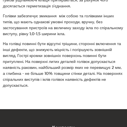
досягається герметизація з’єднання.
Голівки забезпечує змикання між собою та голівками інших
типів, що мають однакові умовні проходи, вручну, без
застосування пристроїв на величину заходу ікла по спіральному
виступу, рівну 1,0-1,5 ширини ікла.
На голівці повинні бути відсутні тріщини, сторонні включення та
інші дефекти, що знижують міцність і погіршують зовнішній
вигляд. Гострі кромки зовнішніх поверхонь повинні бути
притуплені. На поверхні литих деталей голівок допускається
наявність раковин, найбільший розмір яких не перевищує 2 мм,
а глибина - не більше 10% товщини стінки деталі. На поверхнях
спіральних виступів і іклів голівок наявність дефектів не
допускається.