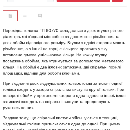
Перехідна головка ГП 80х70 складається з двох втулок різного
діаметра, які з’єднані між собою за допомогою різьблення, та
двох обойм відповідного розміру. Втулки з однієї сторони мають
різьблення, а з іншої на торці є кільцева проточка у яку
вставлено гумове ущільнююче кільце. На кожну втулку
посаджена обойма, яка утримується за допомогою металевого
кільця. На обоймі є два іклових затискача, дві спіральні похилі
площадки, відливи для роботи ключами.
При з’єднанні двох з’єднувальних голівок іклові затискачі однієї
голівки входять у зазори спіральних виступів другої голівки. При
повороті обойм у протилежні сторони одна відносно іншої, іклові
затискачі заходять на спіральні виступи та продовжують
рухатись по них.
Завдяки тому, що спіральні виступи збільшуються в товщині,
з’єднувальні голівки притискаються одна до одної. При цьому
гумові ущільнюючі кільця притираються, за рахунок чого