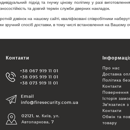
дивідуальний підхід та гнучку цінову політику у разі виготовлен
зносостійкість та довгий термін служби дверних накладок.
отній дзвінок на нашому сайті, кваліфіковані співробітники наберуть
 зручний спосіб доставки, в тому числі встановлення на Вашому об'
Контакти
Інформаці
Про нас
+38 067 919 11 01
Доставка оп
+38 095 919 11 01
Політика бе
+38 073 919 11 01
Контакти
Повернення 
Email
Історія зам
info@firesecurity.com.ua
Зв'язатися з
Контакти
02121, м. Київ, ул.
Обмін та по
Автопаркова, 7
товару