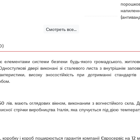
порошко
напилен
(антиван
Смотреть все...
0)
є елементами системи безпеки будь-якого громадського, житлов
дностулкові двері виконані зі сталевого листа з внутрішнім запов
рактеристики, високу зносостійкість при дотриманні стандарті
обом.
 лів. мають оглядових вікном, виконаним з вогнестійкого скла. Дв
исної стрічки виробництва Італія, яка спучується під дією температ
, коробку і короб поширюється гарантія компанії Євросервіс на 12 м