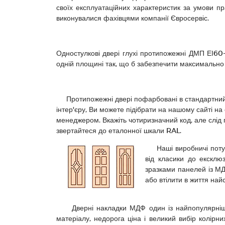
своїх експлуатаційних характеристик за умови п
виконувалися фахівцями компанії Євросервіс.
Одностулкові двері глухі протипожежні ДМП ЕІ60-
одній площині так, що б забезпечити максимально
Протипожежні двері пофарбовані в стандартний к
інтер'єру, Ви можете підібрати на нашому сайті на
менеджером. Вкажіть чотиризначний код, але слід п
звертайтеся до еталонної шкали RAL.
Наші виробничі потужно
від класики до ексклю
зразками панелей із М
або втілити в життя найс
Дверні накладки МДФ один із найпопулярніших 
матеріалу, недорога ціна і великий вибір колірн