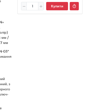
о
Купити
GN»
а
олір)
8 мм /
17 мм
N-03"
микання
3
кий
ний, з
орного
ключ-
е