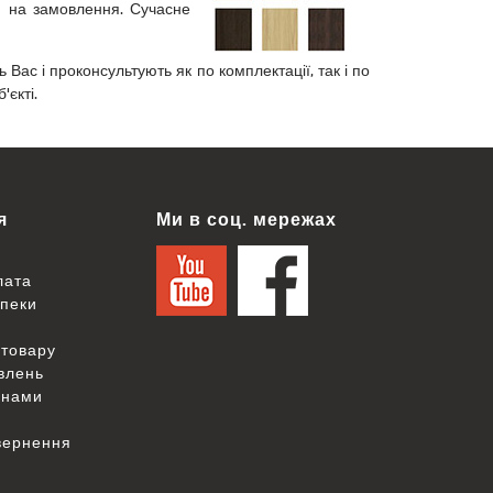
ня на замовлення. Сучасне
 Вас і проконсультують як по комплектації, так і по
єкті.
я
Ми в соц. мережах
лата
зпеки
товару
овлень
 нами
вернення