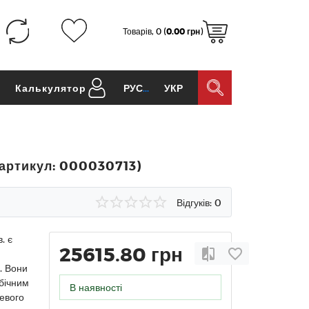
Товарів, 0 (
0.00 грн
)
и
Калькулятор
РУС
УКР
(артикул: 000030713)
Відгуків: 0
. є
25615.80 грн
. Вони
бічним
В наявності
левого