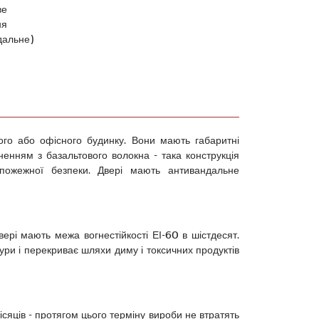
ве
ня
дальне)
ого або офісного будинку. Вони мають габаритні
ненням з базальтового волокна - така конструкція
в пожежної безпеки. Двері мають антивандальне
ері мають межа вогнестійкості ЕІ-60 в шістдесят.
ури і перекриває шляхи диму і токсичних продуктів
ісяців - протягом цього терміну вироби не втратять