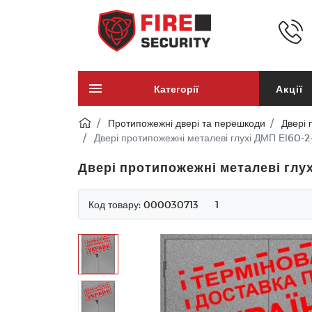
Категорії
Акції
Протипожежні двері та перешкоди
Двері 
Двері протипожежні металеві глухі ДМП ЕІ60-2
Двері протипожежні металеві глу
Код товару:
000030713
1