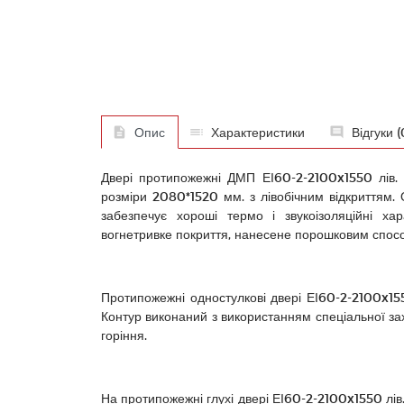
Опис
Характеристики
Відгуки (
Двері протипожежні ДМП ЕІ60-2-2100x1550 лів. 
розміри 2080*1520 мм. з лівобічним відкриттям. О
забезпечує хороші термо і звукоізоляційні ха
вогнетривке покриття, нанесене порошковим спос
Протипожежні одностулкові двері ЕІ60-2-2100x1550
Контур виконаний з використанням спеціальної зах
горіння.
На протипожежні глухі двері ЕІ60-2-2100x1550 лів.