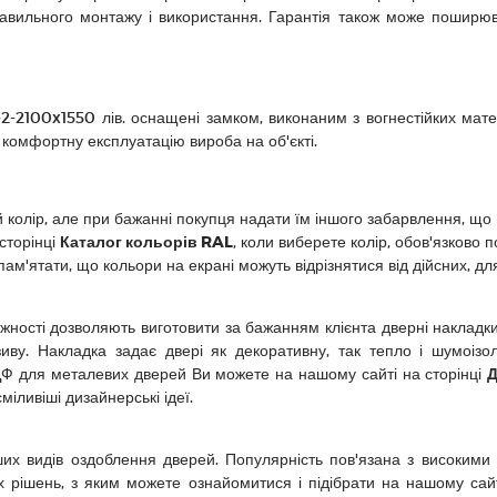
равильного монтажу і використання. Гарантія також може поширю
2-2100x1550 лів. оснащені замком, виконаним з вогнестійких мате
 комфортну експлуатацію вироба на об'єкті.
олір, але при бажанні покупця надати їм іншого забарвлення, що
 сторінці
Каталог кольорів RAL
, коли виберете колір, обов'язково 
ам'ятати, що кольори на екрані можуть відрізнятися від дійсних, дл
сті дозволяють виготовити за бажанням клієнта дверні накладки 
зиву. Накладка задає двері як декоративну, так тепло і шумоізо
ДФ для металевих дверей Ви можете на нашому сайті на сторінці
Д
міливіші дизайнерські ідеї.
видів оздоблення дверей. Популярність пов'язана з високими п
их рішень, з яким можете ознайомитися і підібрати на нашому сай