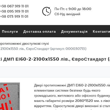
+38 067 919 11 01
Пн-Пт: с 9:00 до 18:00
+38 095 919 11 01
Сб-Нд: вихідний
+38 073 919 11 01
Послуги
Доставка оплата
Документація
Контакт
протипожежні двостулкові глухі
-2100x1550 лів., ЄвроСтандарт (артикул: 000030713)
хі ДМП ЕІ60-2-2100x1550 лів., ЄвроСтандарт 
Двері протипожежні ДМП ЕІ60-2-2100x1550 лів
елементами системи безпеки будь-якого
громадського, житлового або офісного будинку
мають габаритні розміри 2080*1520 мм. з ліво
відкриттям. Одностулкові двері виконані зі ста