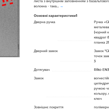
листа з внутрішнім заповненням з базальтовог
волокна - така...
→
Основні характеристики1
Дверна ручка
Ручка «
металев
(чорний к
квадрат 
планка 2
Дверний замок
Замок "G
точок за
3
Дотягувач
Riko EN
Замок
вогнестій
циліндрич
ручкою ч
кольору, 
ключ
Зовнішнє покриття
полімерн