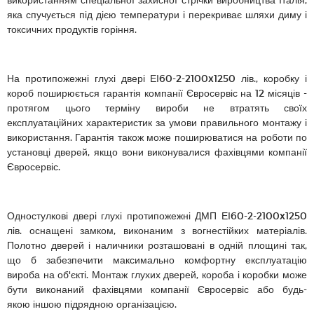
яка спучується під дією температури і перекриває шляхи диму і
токсичних продуктів горіння.
На протипожежні глухі двері ЕІ60-2-2100x1250 лів., коробку і
короб поширюється гарантія компанії Євросервіс на 12 місяців -
протягом цього терміну вироби не втратять своїх
експлуатаційних характеристик за умови правильного монтажу і
використання. Гарантія також може поширюватися на роботи по
установці дверей, якщо вони виконувалися фахівцями компанії
Євросервіс.
Одностулкові двері глухі протипожежні ДМП ЕІ60-2-2100x1250
лів. оснащені замком, виконаним з вогнестійких матеріалів.
Полотно дверей і наличники розташовані в одній площині так,
що б забезпечити максимально комфортну експлуатацію
вироба на об'єкті. Монтаж глухих дверей, короба і коробки може
бути виконаний фахівцями компанії Євросервіс або будь-
якою іншою підрядною організацією.