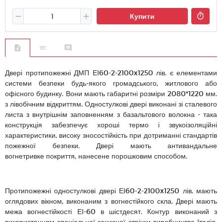
Купити
Двері протипожежні ДМП ЕІ60-2-2100x1250 лів. є елементами
системи безпеки будь-якого громадського, житлового або
офісного будинку. Вони мають габаритні розміри 2080*1220 мм.
з лівобічним відкриттям. Одностулкові двері виконані зі сталевого
листа з внутрішнім заповненням з базальтового волокна - така
конструкція забезпечує хороші термо і звукоізоляційні
характеристики, високу зносостійкість при дотриманні стандартів
пожежної безпеки. Двері мають антивандальне
вогнетривке покриття, нанесене порошковим способом.
Протипожежні одностулкові двері ЕІ60-2-2100x1250 лів. мають
оглядових вікном, виконаним з вогнестійкого скла. Двері мають
межа вогнестійкості ЕІ-60 в шістдесят. Контур виконаний з
використанням спеціальної захисної стрічки виробництва Італія,