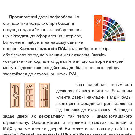
Протипожежні двері пофарбовані в
стандартний колір, але при бажанні
покупця надати їм іншого забарвлення,
що підходить до оформлення інтер'єру,
Ви можете підібрати на нашому сайті на
сторінці
Каталог кольорів RAL
, коли виберете колір,
обов'язково погодьте з нашим менеджером. Вкажіть
чотиризначний код, але слід пам'ятати, що кольори на екрані
можуть відрізнятися від дійсних, для більш точного підбору
звертайтеся до еталонної шкали RAL.
Наші виробничі потужності
дозволяють виготовити за бажанням
клієнта дверні накладки з МДФ будь-
якого рівня складності, різні малюнки
від класики до ексклюзиву. Накладка
задає двері як декоративну, так тепло і шумоізоляційного
функціоналу. Ознайомитись з готовими зразками панелей із
МДФ для металевих дверей Ви можете на нашому сайті на
сторінці
Дверні накладки із МДФ
, підібрати готовий варіант або