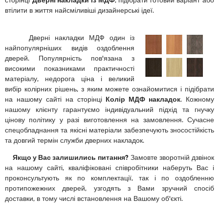
втілити в життя найсміливіші дизайнерські ідеї.
Дверні накладки МДФ один із
найпопулярніших видів оздоблення
дверей. Популярність пов'язана з
високими показниками практичності
матеріалу, недорога ціна і великий
вибір колірних рішень, з яким можете ознайомитися і підібрати
на нашому сайті на сторінці
Колір МДФ накладок
. Кожному
нашому клієнту гарантуємо індивідуальний підхід та гнучку
цінову політику у разі виготовлення на замовлення. Сучасне
спецобладнання та якісні матеріали забезпечують зносостійкість
та довгий термін служби дверних накладок.
Якщо у Вас залишились питання?
Замовте зворотній дзвінок
на нашому сайті, кваліфіковані співробітники наберуть Вас і
проконсультують як по комплектації, так і по оздобленню
протипожежних дверей, узгодять з Вами зручний спосіб
доставки, в тому числі встановлення на Вашому об'єкті.