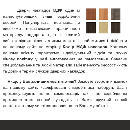
Дверні накладки МДФ один із
найпопулярніших видів оздоблення
дверей. Популярність пов'язана з
високими показниками практичності
матеріалу, недорога ціна і великий
вибір колірних рішень, з яким можете ознайомитися і підібрати
на нашому сайті на сторінці
Колір МДФ накладок
. Кожному
нашому клієнту гарантуємо індивідуальний підхід та гнучку
цінову політику у разі виготовлення на замовлення. Сучасне
спецобладнання та якісні матеріали забезпечують зносостійкість
та довгий термін служби дверних накладок.
Якщо у Вас залишились питання?
Замовте зворотній дзвінок
на нашому сайті, кваліфіковані співробітники наберуть Вас і
проконсультують як по комплектації, так і по оздобленню
протипожежних дверей, узгодять з Вами зручний спосіб
доставки, в тому числі встановлення на Вашому об'єкті.