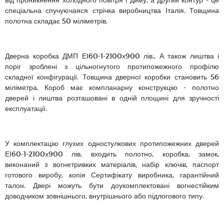
спеціальна спучуючаяся стрічка виробництва Італія. Товщина
полотна складає 50 міліметрів.
Дверна коробка ДМП ЕІ60-1-2100х900 лів., А також лиштва і
поріг зроблені з цільногнутого протипожежного профілю
складної конфігурації. Товщина дверної коробки становить 56
міліметра. Короб має компланарну конструкцію - полотно
дверей і лиштва розташовані в одній площині для зручності
експлуатації.
У комплектацію глухих одностулкових протипожежних дверей
ЕІ60-1-2100х900 лів. входить полотно, коробка, замок,
виконаний з вогнетривких матеріалів, набір ключів, паспорт
готового виробу, копія Сертифікату виробника, гарантійний
талон. Двері можуть бути доукомплектовані вогнестійким
доводчиком зовнішнього, внутрішнього або підлогового типу.