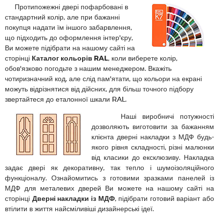
Протипожежні двері пофарбовані в
стандартний колір, але при бажанні
покупця надати їм іншого забарвлення,
що підходить до оформлення інтер'єру,
Ви можете підібрати на нашому сайті на
сторінці
Каталог кольорів RAL
, коли виберете колір,
обов'язково погодьте з нашим менеджером. Вкажіть
чотиризначний код, але слід пам'ятати, що кольори на екрані
можуть відрізнятися від дійсних, для більш точного підбору
звертайтеся до еталонної шкали RAL.
Наші виробничі потужності
дозволяють виготовити за бажанням
клієнта дверні накладки з МДФ будь-
якого рівня складності, різні малюнки
від класики до ексклюзиву. Накладка
задає двері як декоративну, так тепло і шумоізоляційного
функціоналу. Ознайомитись з готовими зразками панелей із
МДФ для металевих дверей Ви можете на нашому сайті на
сторінці
Дверні накладки із МДФ
, підібрати готовий варіант або
втілити в життя найсміливіші дизайнерські ідеї.