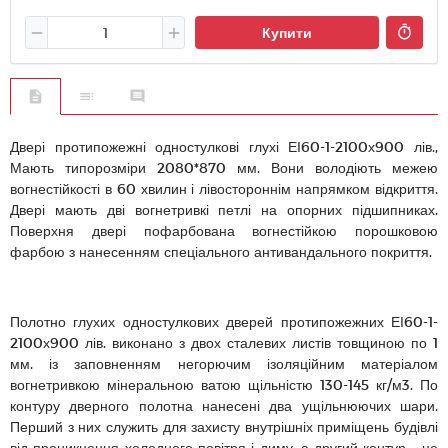
Купити
Двері протипожежні одностулкові глухі ЕІ60-1-2100х900 лів.,
Мають типорозміри 2080*870 мм. Вони володіють межею
вогнестійкості в 60 хвилин і лівостороннім напрямком відкриття.
Двері мають дві вогнетривкі петлі на опорних підшипниках.
Поверхня двері пофарбована вогнестійкою порошковою
фарбою з нанесенням спеціального антивандального покриття.
Полотно глухих одностулкових дверей протипожежних ЕІ60-1-
2100х900 лів. виконано з двох сталевих листів товщиною по 1
мм. із заповненням негорючим ізоляційним матеріалом
вогнетривкою мінеральною ватою щільністю 130-145 кг/м3. По
контуру дверного полотна нанесені два ущільнюючих шари.
Перший з них служить для захисту внутрішніх приміщень будівлі
від проникнення холодного повітря і диму, а другий контур - це