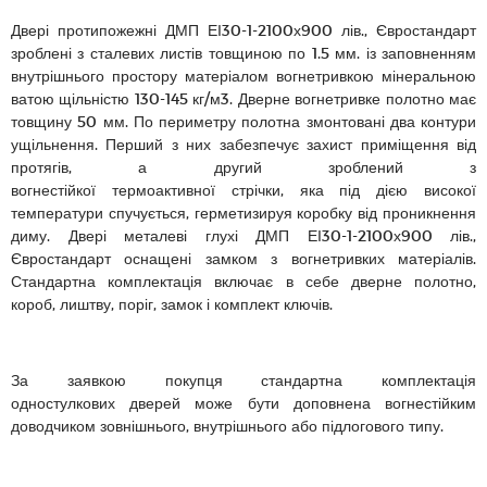
Двері протипожежні ДМП ЕІ30-1-2100х900 лів., Євростандарт
зроблені з сталевих листів товщиною по 1.5 мм. із заповненням
внутрішнього простору матеріалом вогнетривкою мінеральною
ватою щільністю 130-145 кг/м3. Дверне вогнетривке полотно має
товщину 50 мм. По периметру полотна змонтовані два контури
ущільнення. Перший з них забезпечує захист приміщення від
протягів, а другий зроблений з
вогнестійкої термоактивної стрічки, яка під дією високої
температури спучується, герметизируя коробку від проникнення
диму. Двері металеві глухі ДМП ЕІ30-1-2100х900 лів.,
Євростандарт оснащені замком з вогнетривких матеріалів.
Стандартна комплектація включає в себе дверне полотно,
короб, лиштву, поріг, замок і комплект ключів.
За заявкою покупця стандартна комплектація
одностулкових дверей може бути доповнена вогнестійким
доводчиком зовнішнього, внутрішнього або підлогового типу.