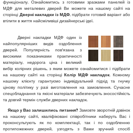
функціоналу. Ознайомитись з готовими зразками панелей із
МДФ для металевих дверей Ви можете на нашому сайті на
сторінці
Дверні накладки із МДФ
, підібрати готовий варіант або
втілити в життя найсміливіші дизайнерські ідеї.
Дверні накладки МДФ один із
найпопулярніших видів оздоблення
дверей. Популярність пов'язана з
високими показниками практичності
матеріалу, недорога ціна і великий
вибір колірних рішень, з яким можете ознайомитися і підібрати
на нашому сайті на сторінці
Колір МДФ накладок
. Кожному
нашому клієнту гарантуємо індивідуальний підхід та гнучку
цінову політику у разі виготовлення на замовлення. Сучасне
спецобладнання та якісні матеріали забезпечують зносостійкість
та довгий термін служби дверних накладок.
Якщо у Вас залишились питання?
Замовте зворотній дзвінок
на нашому сайті, кваліфіковані співробітники наберуть Вас і
проконсультують як по комплектації, так і по оздобленню
протипожежних дверей, узгодять з Вами зручний спосіб