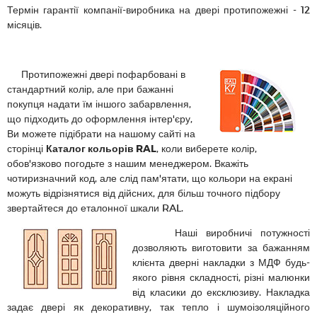
Термін гарантії компанії-виробника на двері протипожежні - 12
місяців.
Протипожежні двері пофарбовані в
стандартний колір, але при бажанні
покупця надати їм іншого забарвлення,
що підходить до оформлення інтер'єру,
Ви можете підібрати на нашому сайті на
сторінці
Каталог кольорів RAL
, коли виберете колір,
обов'язково погодьте з нашим менеджером. Вкажіть
чотиризначний код, але слід пам'ятати, що кольори на екрані
можуть відрізнятися від дійсних, для більш точного підбору
звертайтеся до еталонної шкали RAL.
Наші виробничі потужності
дозволяють виготовити за бажанням
клієнта дверні накладки з МДФ будь-
якого рівня складності, різні малюнки
від класики до ексклюзиву. Накладка
задає двері як декоративну, так тепло і шумоізоляційного