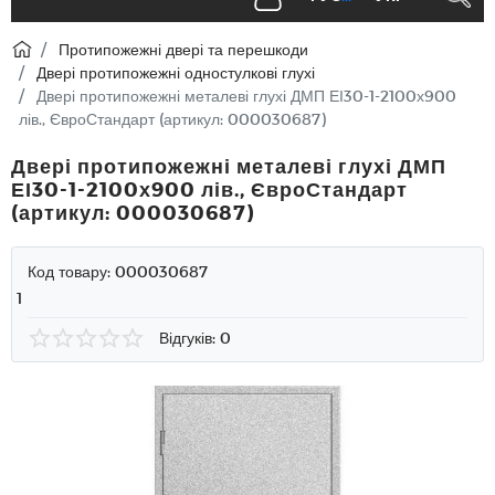
Протипожежні двері та перешкоди
Двері протипожежні одностулкові глухі
Двері протипожежні металеві глухі ДМП ЕІ30-1-2100х900
лів., ЄвроСтандарт (артикул: 000030687)
Двері протипожежні металеві глухі ДМП
ЕІ30-1-2100х900 лів., ЄвроСтандарт
(артикул: 000030687)
Код товару:
000030687
1
Відгуків: 0