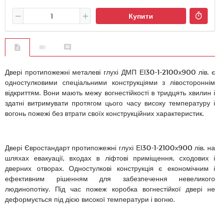
Купити
Двері протипожежні металеві глухі ДМП ЕІ30-1-2100х900 лів. є
одностулковими спеціальними конструкціями з лівостороннім
відкриттям. Вони мають межу вогнестійкості в тридцять хвилин і
здатні витримувати протягом цього часу високу температуру і
вогонь пожежі без втрати своїх конструкційних характеристик.
Двері Євростандарт протипожежні глухі ЕІ30-1-2100х900 лів. на
шляхах евакуації, входах в ліфтові приміщення, сходових і
дверних отворах. Одностулкові конструкція є економічним і
ефективним рішенням для забезпечення невеликого
людинопотіку. Під час пожеж коробка вогнестійкої двері не
деформується під дією високої температури і вогню.