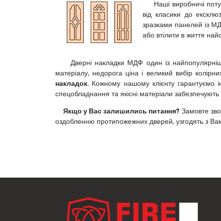
Наші виробничі потужно
від класики до ексклю
зразками панелей із М
або втілити в життя найс
Дверні накладки МДФ один із найпопулярніших 
матеріалу, недорога ціна і великий вибір колірн
накладок
. Кожному нашому клієнту гарантуємо ін
спецобладнання та якісні матеріали забезпечують 
Якщо у Вас залишились питання?
Замовте звор
оздобленню протипожежних дверей, узгодять з Вами