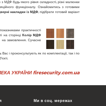
з МДФ будь-якого рівня складності, різні малюнки
ляційного функціоналу. Ознайомитись з готовими
верні накладки із МДФ
, підібрати готовий варіант
оказниками практичності
ті на сторінці
Колір МДФ
ня на замовлення. Сучасне
 Вас і проконсультують як по комплектації, так і по
єкті.
А УКРАЇНИ firesecurity.com.ua
я
Ми в соц. мережах