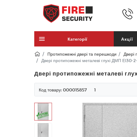
Категорії
Акції
Протипожежні двері та перешкоди
Двері 
Двері протипожежні металеві глухі ДМП ЕІ30-
Двері протипожежні металеві глу
Код товару:
000015857
1