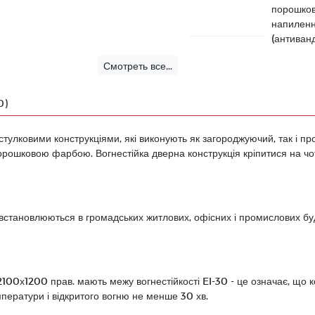
порошко
напилен
(антиван
Смотреть все...
0)
стулковими конструкціями, які виконують як загороджуючий, так і п
рошковою фарбою. Вогнестійка дверна конструкція кріпитися на чо
становлюються в громадських житлових, офісних і промислових бу
100х1200 прав. мають межу вогнестійкості EI-30 - це означає, що к
мператури і відкритого вогню не менше 30 хв.