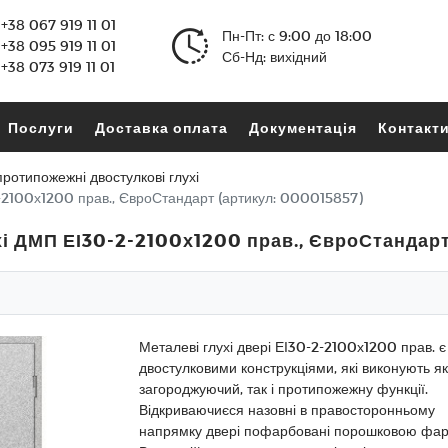
+38 067 919 11 01
Пн-Пт: с 9:00 до 18:00
+38 095 919 11 01
Сб-Нд: вихідний
+38 073 919 11 01
Послуги
Доставка оплата
Документація
Контакт
протипожежні двостулкові глухі
2-2100х1200 прав., ЄвроСтандарт (артикул: 000015857)
хі ДМП ЕІ30-2-2100х1200 прав., ЄвроСтандар
Металеві глухі двері ЕІ30-2-2100х1200 прав. є
двостулковими конструкціями, які виконують як
загороджуючий, так і протипожежну функції.
Відкриваючиєся назовні в правосторонньому
напрямку двері пофарбовані порошковою фа