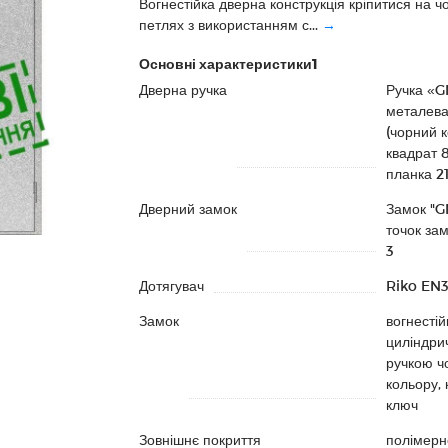
Вогнестійка дверна конструкція кріпитися на ч
петлях з використанням с...
→
Основні характеристики1
Дверна ручка
Ручка «
металев
(чорний к
квадрат 
планка 2
Дверний замок
Замок "G
точок за
3
Дотягувач
Riko EN
Замок
вогнестій
циліндрич
ручкою ч
кольору, 
ключ
Зовнішнє покриття
полімерн