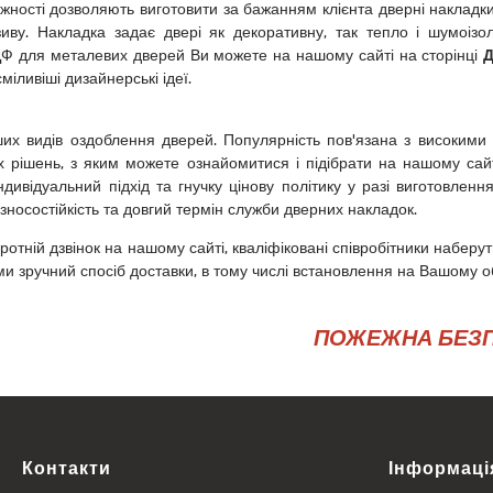
сті дозволяють виготовити за бажанням клієнта дверні накладки 
зиву. Накладка задає двері як декоративну, так тепло і шумоізо
ДФ для металевих дверей Ви можете на нашому сайті на сторінці
Д
міливіші дизайнерські ідеї.
видів оздоблення дверей. Популярність пов'язана з високими п
их рішень, з яким можете ознайомитися і підібрати на нашому сай
дивідуальний підхід та гнучку цінову політику у разі виготовлен
зносостійкість та довгий термін служби дверних накладок.
отній дзвінок на нашому сайті, кваліфіковані співробітники наберуть
 зручний спосіб доставки, в тому числі встановлення на Вашому об'
ПОЖЕЖНА БЕЗПЕК
Контакти
Інформаці