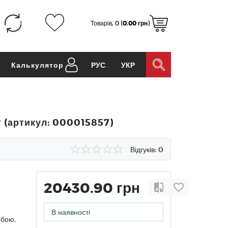
Товарів, 0 (
0.00 грн
)
и
Калькулятор
РУС
УКР
т (артикул: 000015857)
Відгуків: 0
20430.90 грн
В наявності
рбою.