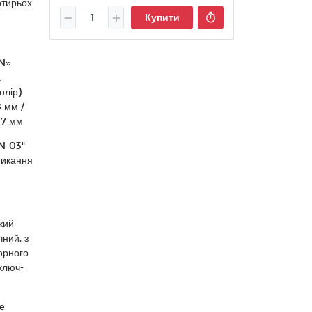
отирьох
Купити
GN»
а
олір)
8 мм /
17 мм
N-03"
микання
3
кий
ний, з
орного
ключ-
е