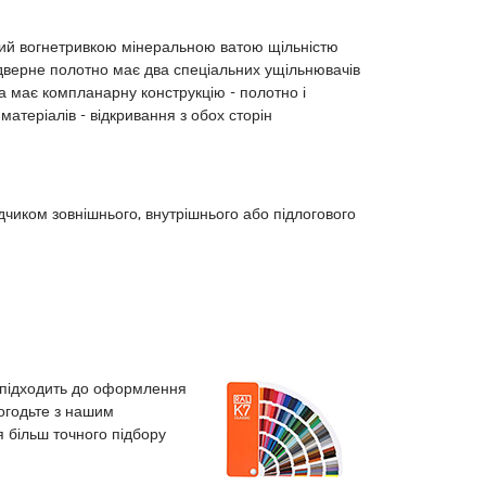
ений вогнетривкою мінеральною ватою щільністю
у дверне полотно має два спеціальних ущільнювачів
ка має компланарну конструкцію - полотно і
атеріалів - відкривання з обох сторін
иком зовнішнього, внутрішнього або підлогового
 підходить до оформлення
погодьте з нашим
я більш точного підбору