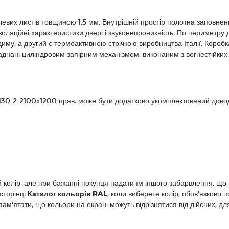
талевих листів товщиною 1.5 мм. Внутрішній простір полотна заповн
ізоляційні характеристики двері і звуконепроникність. По периметр
диму, а другий є термоактивною стрічкою виробництва Італії. Короб
днані циліндровим запірним механізмом, виконаним з вогнестійких м
30-2-2100х1200 прав. може бути додатково укомплектований доводч
олір, але при бажанні покупця надати їм іншого забарвлення, що
 сторінці
Каталог кольорів RAL
, коли виберете колір, обов'язково 
ам'ятати, що кольори на екрані можуть відрізнятися від дійсних, дл