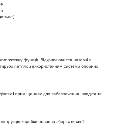
ве
ня
дальне)
ротипожежну функції. Відкриваючиєся назовні в
тирьох петлях з використанням системи опорних
дівлях і приміщеннях для забезпечення швидкої та
онструкція коробки повинна зберігати свої