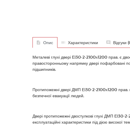
Опис
Характеристики
Відгуки (
Металеві глухі двері ЕІ30-2-2100х1200 прав. є дво
правосторонньому напрямку двері пофарбовані по
підшипників.
Протипожежні двері ДМП ЕІ30-2-2100х1200 прав. в
безпечної евакуації людей.
Двері протипожежні двостулкові глухі ДМП ЕІ30-2-2
експлуатаційні характеристики під дією високої те