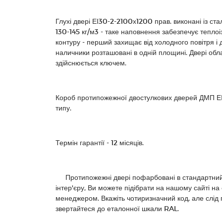
Глухі двері ЕІ30-2-2100х1200 прав. виконані із с
130-145 кг/м3 - таке наповнення забезпечує тепло
контуру - перший захищає від холодного повітря і 
наличники розташовані в одній площині. Двері обла
здійснюється ключем.
Короб протипожежної двостулкових дверей ДМП ЕІ
типу.
Термін гарантії - 12 місяців.
Протипожежні двері пофарбовані в стандартний к
інтер'єру, Ви можете підібрати на нашому сайті на
менеджером. Вкажіть чотиризначний код, але слід п
звертайтеся до еталонної шкали RAL.