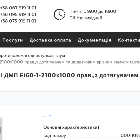
+38 067 919 11 01
Пн-Пт: с 9:00 до 18:00
+38 095 919 11 01
Сб-Нд: вихідний
+38 073 919 11 01
Послуги
Доставка оплата
Документація
Контакт
протипожежні одностулкові глухі
-2100х1000 прав.,з дотягувачем та додатковим врізним замком (арт
хі ДМП ЕІ60-1-2100х1000 прав.,з дотягувачем
...
→
Основні характеристики1
Код товару
0001107