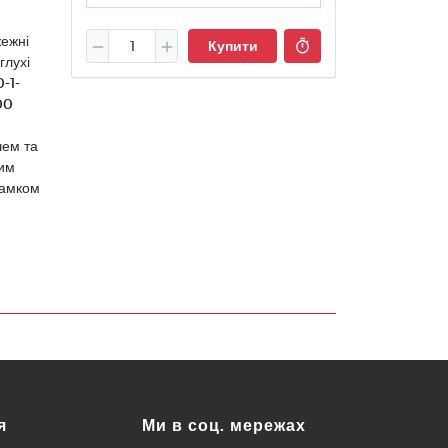
ежні
Купити
глухі
-1-
00
чем та
им
замком
я
Ми в соц. мережах