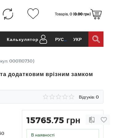
Товарів, 0 (
0.00 грн
)
и
Калькулятор
РУС
УКР
икул: 000110730)
 та додатковим врізним замком
Відгуків: 0
15765.75 грн
30
В наявності