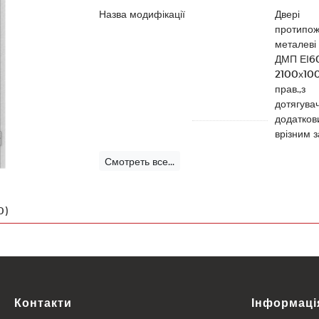
Назва модифікації
Двері
протипож
металеві 
ДМП ЕІ60
2100х10
прав.,з
дотягува
додатков
врізним 
Смотреть все...
0)
Контакти
Інформаці