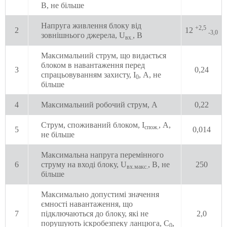
В, не більше
Напруга живлення блоку від
+2,5
2
12
-3,0
зовнішнього джерела, U
, В
вх.
Максимальний струм, що видається
блоком в навантаження перед
3
0,24
спрацьовуванням захисту, I
, А, не
0
більше
4
Максимальний робочий струм, А
0,22
Струм, споживаний блоком, I
, А,
спож.
5
0,014
не більше
Максимальна напруга перемінного
6
струму на вході блоку, U
, В, не
250
вх.макс.
більше
Максимально допустимі значення
ємності навантаження, що
7
підключаються до блоку, які не
2,0
порушують іскробезпеку ланцюга, С
,
0