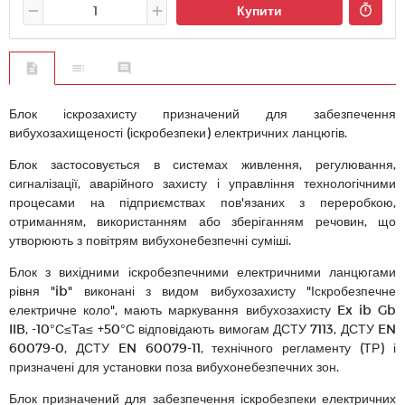
Купити
Блок іскрозахисту призначений для забезпечення
вибухозахищеності (іскробезпеки) електричних ланцюгів.
Блок застосовується в системах живлення, регулювання,
сигналізації, аварійного захисту і управління технологічними
процесами на підприємствах пов'язаних з переробкою,
отриманням, використанням або зберіганням речовин, що
утворюють з повітрям вибухонебезпечні суміші.
Блок з вихідними іскробезпечними електричними ланцюгами
рівня "ib" виконані з видом вибухозахисту "Іскробезпечне
електричне коло", мають маркування вибухозахисту Ex ib Gb
IIB, -10°С≤Та≤ +50°С відповідають вимогам ДСТУ 7113, ДСТУ EN
60079-0, ДСТУ EN 60079-11, технічного регламенту (ТР) і
призначені для установки поза вибухонебезпечних зон.
Блок призначений для забезпечення іскробезпеки електричних