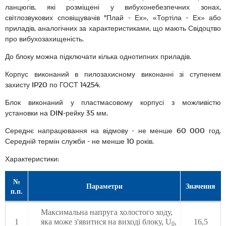
ланцюгів, які розміщені у вибухонебезпечних зонах,
світлозвукових сповіщувачів "Плай - Ех», «Тортіла - Ех» або
приладів, аналогічних за характеристиками, що мають Свідоцтво
про вибухозахищеність.
До блоку можна підключати кілька однотипних приладів.
Корпус виконаний в пилозахисному виконанні зі ступенем
захисту IP20 по ГОСТ 14254.
Блок виконаний у пластмасовому корпусі з можливістю
установки на DIN-рейку 35 мм.
Середнє напрацювання на відмову - не менше 60 000 год.
Середній термін служби - не менше 10 років.
Характеристики:
№
Параметри
Значення
п.п.
Максимальна напруга холостого ходу,
1
яка може з'явитися на виході блоку, U
,
16,5
0