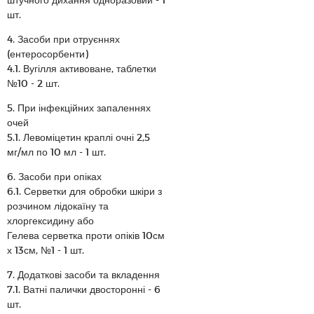
шт.
4. Засоби при отруєннях
(ентеросорбенти)
4.1. Вугілля активоване, таблетки
№10 - 2 шт.
5. При інфекційних запаленнях
очей
5.1. Левоміцетин краплі очні 2,5
мг/мл по 10 мл - 1 шт.
6. Засоби при опіках
6.1. Серветки для обробки шкіри з
розчином лідокаїну та
хлоргексидину або
Гелева серветка проти опіків 10см
х 13см, №1 - 1 шт.
7. Додаткові засоби та вкладення
7.1. Ватні палички двосторонні - 6
шт.