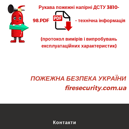
Рукава пожежні напірні ДСТУ 3810-
98.PDF
- технічна інформація
(протокол вимірів і випробувань
експлуатаційних характеристик)
ПОЖЕЖНА БЕЗПЕКА УКРАЇНИ
firesecurity.com.ua
Контакти