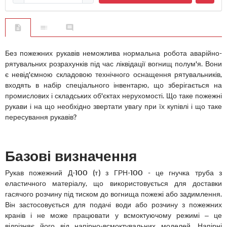
Без пожежних рукавів неможлива нормальна робота аварійно-
рятувальних розрахунків під час ліквідації вогнищ полум'я. Вони
є невід'ємною складовою технічного оснащення рятувальників,
входять в набір спеціального інвентарю, що зберігається на
промислових і складських об'єктах нерухомості. Що таке пожежні
рукави і на що необхідно звертати увагу при їх купівлі і що таке
пересування рукавів?
Базові визначення
Рукав пожежний Д-100 (т) з ГРН-100 - це гнучка труба з
еластичного матеріалу, що використовується для доставки
гасячого розчину під тиском до вогнища пожежі або задимлення.
Він застосовується для подачі води або розчину з пожежних
кранів і не може працювати у всмоктуючому режимі – це
відрізняє його від напірно-всмоктувальних моделей. Напірні