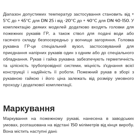
Діапазон допустимих температур застосування становить від +
5°C до + 45°C для DN 25 і від -20°C до + 40°C для DN 40-150. У
комплектацію деяких моделей додатково входять головки для
пожежних рукавів ГР, а також ствол для подачі води або
гасячого складу безпосередньо у вогнище загоряння. Головка
рукавна ГР-це спеціальний вузол, застосовуваний для
приєднання напірних рукавів один з одним або до спеціального
обладнання. Рукав і гайка рукавна забезпечують герметичність
та цілісність трубопровідної системи, міцність з'єднання всієї
конструкції і надійність її роботи. Пожежний рукав в зборі з
рукавною гайкою і його ціна залежать від розміру умовного
проходу і додаткової комплектації.
Маркування
Маркування на пожежному рукаві, нанесена в заводських
умовах, розташована на відстані 150 міліметрів від кінця виробу.
Вона містить наступні дані: