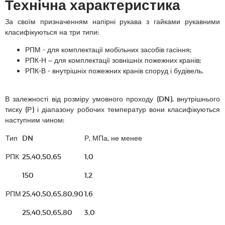
Технічна характеристика
За своїм призначенням напірні рукава з гайками рукавними
класифікуються на три типи:
РПМ - для комплектації мобільних засобів гасіння;
РПК-Н – для комплектації зовнішніх пожежних кранів;
РПК-В - внутрішніх пожежних кранів споруд і будівель.
В залежності від розміру умовного проходу (DN), внутрішнього
тиску (Р) і діапазону робочих температур вони класифікуються
наступним чином:
Тип
DN
Р, МПа, не менее
РПК
25,40,50,65
1,0
150
1,2
РПМ
25,40,50,65,80,90
1,6
25,40,50,65,80
3,0