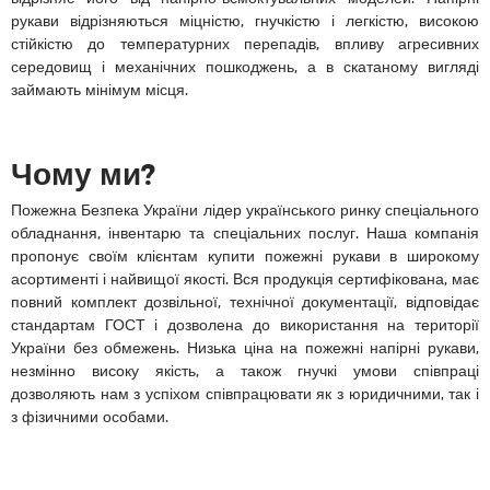
рукави відрізняються міцністю, гнучкістю і легкістю, високою
стійкістю до температурних перепадів, впливу агресивних
середовищ і механічних пошкоджень, а в скатаному вигляді
займають мінімум місця.
Чому ми?
Пожежна Безпека України лідер українського ринку спеціального
обладнання, інвентарю та спеціальних послуг. Наша компанія
пропонує своїм клієнтам купити пожежні рукави в широкому
асортименті і найвищої якості. Вся продукція сертифікована, має
повний комплект дозвільної, технічної документації, відповідає
стандартам ГОСТ і дозволена до використання на території
України без обмежень. Низька ціна на пожежні напірні рукави,
незмінно високу якість, а також гнучкі умови співпраці
дозволяють нам з успіхом співпрацювати як з юридичними, так і
з фізичними особами.