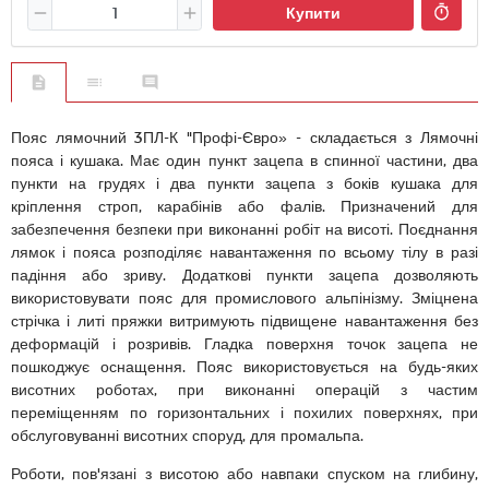
Купити
Пояс лямочний 3ПЛ-К "Профі-Євро» - складається з Лямочні
пояса і кушака. Має один пункт зацепа в спинної частини, два
пункти на грудях і два пункти зацепа з боків кушака для
кріплення строп, карабінів або фалів. Призначений для
забезпечення безпеки при виконанні робіт на висоті. Поєднання
лямок і пояса розподіляє навантаження по всьому тілу в разі
падіння або зриву. Додаткові пункти зацепа дозволяють
використовувати пояс для промислового альпінізму. Зміцнена
стрічка і литі пряжки витримують підвищене навантаження без
деформацій і розривів. Гладка поверхня точок зацепа не
пошкоджує оснащення. Пояс використовується на будь-яких
висотних роботах, при виконанні операцій з частим
переміщенням по горизонтальних і похилих поверхнях, при
обслуговуванні висотних споруд, для промальпа.
Роботи, пов'язані з висотою або навпаки спуском на глибину,