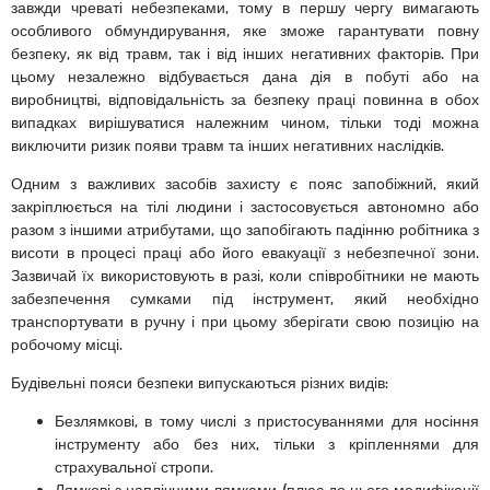
завжди чреваті небезпеками, тому в першу чергу вимагають
особливого обмундирування, яке зможе гарантувати повну
безпеку, як від травм, так і від інших негативних факторів. При
цьому незалежно відбувається дана дія в побуті або на
виробництві, відповідальність за безпеку праці повинна в обох
випадках вирішуватися належним чином, тільки тоді можна
виключити ризик появи травм та інших негативних наслідків.
Одним з важливих засобів захисту є пояс запобіжний, який
закріплюється на тілі людини і застосовується автономно або
разом з іншими атрибутами, що запобігають падінню робітника з
висоти в процесі праці або його евакуації з небезпечної зони.
Зазвичай їх використовують в разі, коли співробітники не мають
забезпечення сумками під інструмент, який необхідно
транспортувати в ручну і при цьому зберігати свою позицію на
робочому місці.
Будівельні пояси безпеки випускаються різних видів:
Безлямкові, в тому числі з пристосуваннями для носіння
інструменту або без них, тільки з кріпленнями для
страхувальної стропи.
Лямкові з наплічними лямками (плюс до цього модифікації