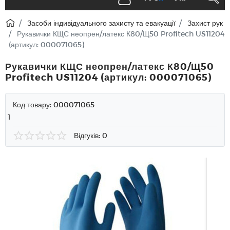
Засоби індивідуального захисту та евакуації
Захист рук
Рукавички КЩС неопрен/латекс К80/Щ50 Profitech US11204
(артикул: 000071065)
Рукавички КЩС неопрен/латекс К80/Щ50
Profitech US11204 (артикул: 000071065)
Код товару:
000071065
1
Відгуків: 0