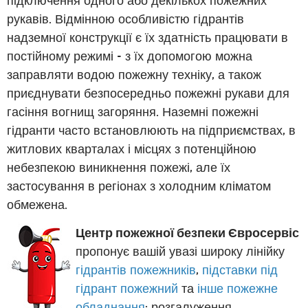
рукавів. Відмінною особливістю гідрантів
надземної конструкції є їх здатність працювати в
постійному режимі - з їх допомогою можна
заправляти водою пожежну техніку, а також
приєднувати безпосередньо пожежні рукави для
гасіння вогнищ загоряння. Наземні пожежні
гідранти часто встановлюють на підприємствах, в
житлових кварталах і місцях з потенційною
небезпекою виникнення пожежі, але їх
застосування в регіонах з холодним кліматом
обмежена.
Центр пожежної безпеки Євросервіс
пропонує вашій увазі широку лінійку
гідрантів пожежників
,
підставки під
гідрант пожежний
та
інше пожежне
обладнання
: розгалуження,