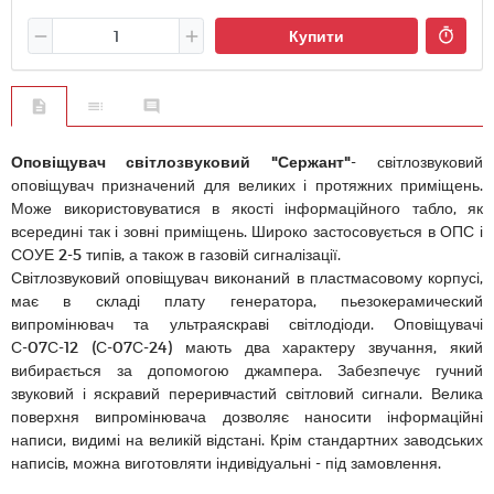
Купити
Оповіщувач світлозвуковий "Сержант"
- світлозвуковий
оповіщувач призначений для великих і протяжних приміщень.
Може використовуватися в якості інформаційного табло, як
всередині так і зовні приміщень. Широко застосовується в ОПС і
СОУЕ 2-5 типів, а також в газовій сигналізації.
Світлозвуковий оповіщувач виконаний в пластмасовому корпусі,
має в складі плату генератора, пьезокерамический
випромінювач та ультраяскраві світлодіоди. Оповіщувачі
С-07С-12 (С-07С-24) мають два характеру звучання, який
вибирається за допомогою джампера. Забезпечує гучний
звуковий і яскравий переривчастий світловий сигнали. Велика
поверхня випромінювача дозволяє наносити інформаційні
написи, видимі на великій відстані. Крім стандартних заводських
написів, можна виготовляти індивідуальні - під замовлення.