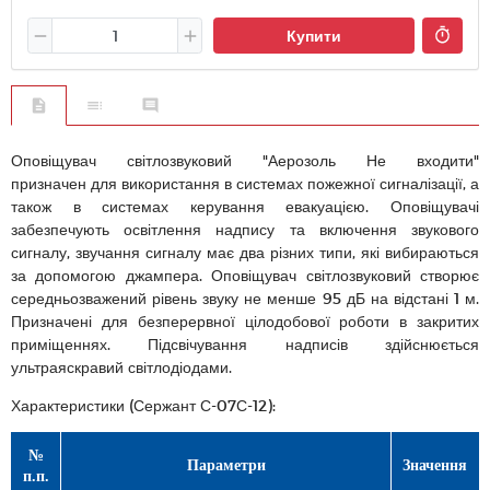
Купити
Оповіщувач світлозвуковий "Аерозоль Не входити"
призначен для використання в системах пожежної сигналізації, а
також в системах керування евакуацією. Оповіщувачі
забезпечують освітлення надпису та включення звукового
сигналу, звучання сигналу має два різних типи, які вибираються
за допомогою джампера. Оповіщувач світлозвуковий створює
середньозважений рівень звуку не менше 95 дБ на відстані 1 м.
Призначені для безперервної цілодобової роботи в закритих
приміщеннях. Підсвічування надписів здійснюється
ультраяскравий світлодіодами.
Характеристики (Сержант С-07С-12):
№
Параметри
Значення
п.п.