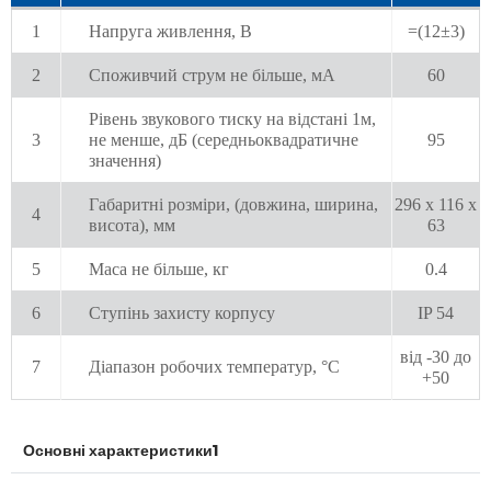
1
Напруга живлення, В
=(12±3)
2
Споживчий струм не більше, мА
60
Рівень звукового тиску на відстані 1м,
3
не менше, дБ (середньоквадратичне
95
значення)
Габаритні розміри, (довжина, ширина,
296 х 116 х
4
висота), мм
63
5
Маса не більше, кг
0.4
6
Ступінь захисту корпусу
IP 54
від -30 до
7
Діапазон робочих температур, °С
+50
Основні характеристики1