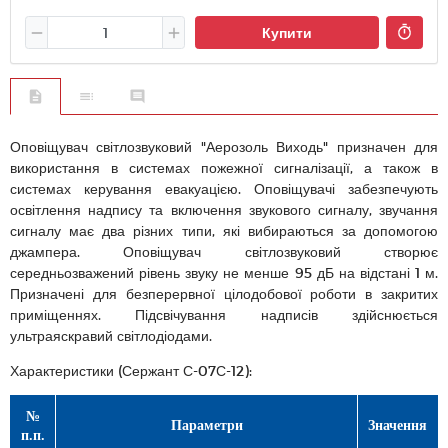
Купити
Оповіщувач світлозвуковий "Аерозоль Виходь" призначен для
використання в системах пожежної сигналізації, а також в
системах керування евакуацією. Оповіщувачі забезпечують
освітлення надпису та включення звукового сигналу, звучання
сигналу має два різних типи, які вибираються за допомогою
джампера. Оповіщувач світлозвуковий створює
середньозважений рівень звуку не менше 95 дБ на відстані 1 м.
Призначені для безперервної цілодобової роботи в закритих
приміщеннях. Підсвічування надписів здійснюється
ультраяскравий світлодіодами.
Характеристики (Сержант С-07С-12):
№
Параметри
Значення
п.п.