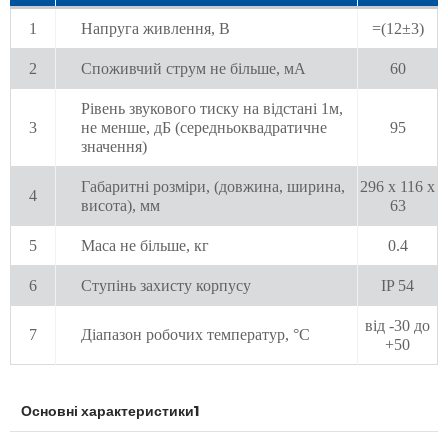
1
Напруга живлення, В
=(12±3)
2
Споживчий струм не більше, мА
60
Рівень звукового тиску на відстані 1м,
3
не менше, дБ (середньоквадратичне
95
значення)
Габаритні розміри, (довжина, ширина,
296 х 116 х
4
висота), мм
63
5
Маса не більше, кг
0.4
6
Ступінь захисту корпусу
IP 54
від -30 до
7
Діапазон робочих температур, °С
+50
Основні характеристики1