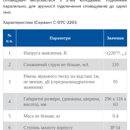
паралельно, для зручності підключення сповіщувачів до однієї
лінії.
Характеристики (Сержант С-07С-220):
№
Параметри
Значення
п.п.
1
Напруга живлення, В
~(220⁺²²₋₃₃)
2
Споживчий струм не більше, мА
110
Рівень звукового тиску на відстані 1м,
3
не менше, дБ (середньоквадратичне
95
значення)
Габаритні розміри, (довжина, ширина,
296 х 116 х
4
висота), мм
63
5
Маса не більше, кг
0.4
6
Ступінь захисту корпусу
IP 54