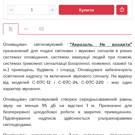
Купити
Оповіщувач світлозвуковий
"Аерозоль Не входити"
призначений для подачі світлових і звукових сигналів в різних
системах оповіщення, системах евакуації людей при пожежі,
системах тривожної сигналізації (охоронної, пожежної, газової та
ін.) приміщень, будівель і споруд. Оповіщувачі забезпечують
освітлення надпису та включення звукового сигналу. На відміну
від моделей С-07С-12 і С-07С-24, С-07С-220 - має один
характер звучання.
Оповіщувач світлозвуковий створює середньозважений рівень
звуку не менше 95 дБ на відстані 1 м. Призначені для
безперервної цілодобової роботи в закритих приміщеннях.
Підсвічування надписів здійснюється ультраяскравими
світлодіодами.
Оповіщувач випускається з 2-ма колодками, з'єднаними