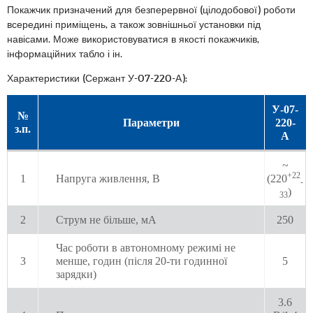
Покажчик призначений для безперервної (цілодобової) роботи
всередині приміщень, а також зовнішньої установки під
навісами. Може використовуватися в якості покажчиків,
інформаційних табло і ін.
Характеристики (Сержант У-07-220-А):
У-07-
№
Параметри
220-
з.п.
А
~
+22
1
Напруга живлення, В
(220
-
)
33
2
Струм не більше, мА
250
Час роботи в автономному режимі не
3
менше, годин (після 20-ти годинної
5
зарядки)
3.6