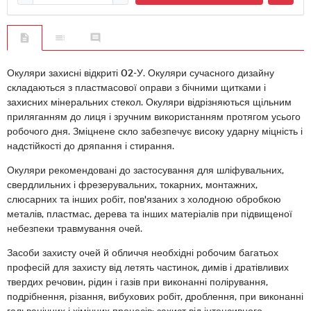
Окуляри захисні відкриті 02-У. Окуляри сучасного дизайну
складаються з пластмасової оправи з бічними щитками і
захисних мінеральних стекол. Окуляри відрізняються щільним
приляганням до лиця і зручним використанням протягом усього
робочого дня. Зміцнене скло забезпечує високу ударну міцність і
надстійкості до дряпання і стирання.
Окуляри рекомендовані до застосування для шліфувальних,
свердлильних і фрезерувальних, токарних, монтажних,
слюсарних та інших робіт, пов'язаних з холодною обробкою
металів, пластмас, дерева та інших матеріалів при підвищеної
небезпеки травмування очей.
Засоби захисту очей й обличчя необхідні робочим багатьох
професій для захисту від летять частинок, димів і дратівливих
твердих речовин, рідин і газів при виконанні полірування,
подрібнення, різання, вибухових робіт, дроблення, при виконанні
гальванічних і хімічних процесів; захист від інтенсивного