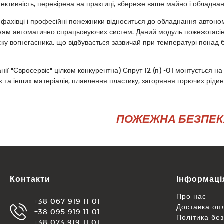
ективність, перевірена на практиці, вбереже ваше майно і обладнанн
ахівці і професійні пожежники відноситься до обладнання автономн
ням автоматично спрацьовуючих систем. Даний модуль пожежогасінн
ку вогнегасника, що відбувається зазвичай при температурі понад 6
нії "Євросервіс" цілком конкурентна) Спрут 12 (п) -01 монтується н
х та інших матеріалів, плавлення пластику, загоряння горючих рідин
ПОЖЕЖНА БЕЗПЕКА 
Контакти
Інформаці
Про нас
+38 067 919 11 01
Доставка оп
+38 095 919 11 01
Політика бе
+38 073 919 11 01