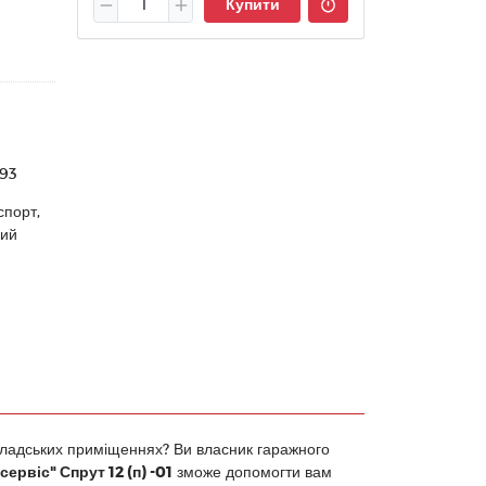
Купити
93
спорт,
ний
складських приміщеннях? Ви власник гаражного
рвіс" Спрут 12 (п) -01
зможе допомогти вам