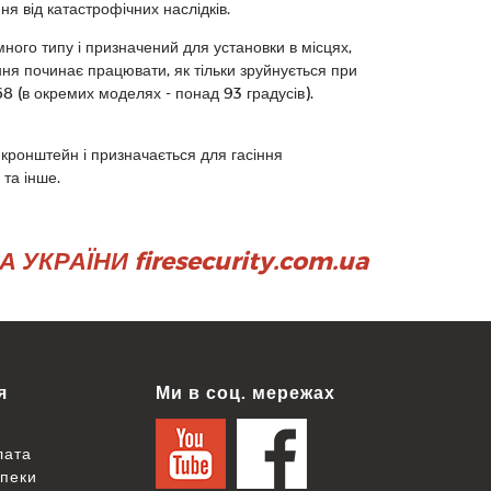
я від катастрофічних наслідків.
ого типу і призначений для установки в місцях,
я починає працювати, як тільки зруйнується при
8 (в окремих моделях - понад 93 градусів).
а кронштейн і призначається для гасіння
 та інше.
УКРАЇНИ firesecurity.com.ua
я
Ми в соц. мережах
лата
зпеки