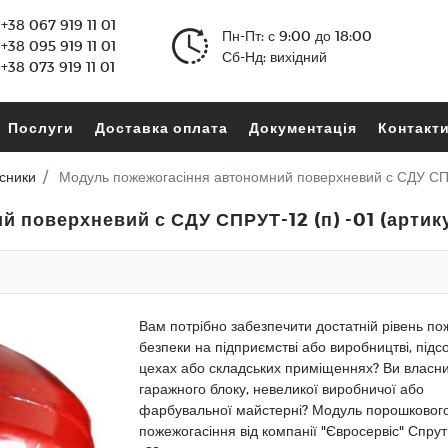
+38 067 919 11 01
Пн-Пт: с 9:00 до 18:00
+38 095 919 11 01
Сб-Нд: вихідний
+38 073 919 11 01
Послуги
Доставка оплата
Документація
Контакт
сники
Модуль пожежогасіння автономний поверхневий с СДУ СПР
 поверхневий с СДУ СПРУТ-12 (п) -01 (артик
Вам потрібно забезпечити достатній рівень по
безпеки на підприємстві або виробництві, підс
цехах або складських приміщеннях? Ви власн
гаражного блоку, невеликої виробничої або
фарбувальної майстерні? Модуль порошковог
пожежогасіння від компанії "Євросервіс" Спрут 