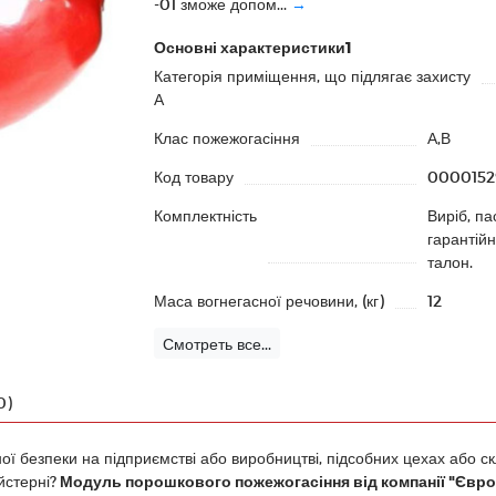
-01 зможе допом...
→
Основні характеристики1
Категорія приміщення, що підлягає захисту
А
Клас пожежогасіння
А,В
Код товару
0000152
Комплектність
Виріб, па
гарантій
талон.
Маса вогнегасної речовини, (кг)
12
Смотреть все...
0)
ої безпеки на підприємстві або виробництві, підсобних цехах або 
йстерні?
Модуль порошкового пожежогасіння від компанії "Євросе