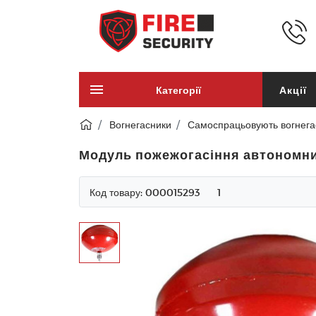
Категорії
Акції
Вогнегасники
Самоспрацьовують вогнега
Модуль пожежогасіння автономний
Код товару:
000015293
1