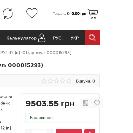
Товарів, 0 (
0.00 грн
)
и
Калькулятор
РУС
УКР
УТ-12 (п) -01 (артикул: 000015293)
ул: 000015293)
Відгуків: 0
жежної
9503.55 грн
обних
ик
В наявності
о
12 (п)