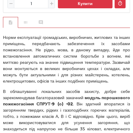
Купити
Норми експлуатації громадських, виробничих, житлових та інших
приміщень, передбачають забезпечення їх засобами
пожежогасіння. Не рідко, мова, в даному випадку, йде про
встановлення автоматичних систем боротьби з вогнем, які
миттєво реагують на значне підвищення температури. Зазвичай
вони монтуються в великих виробничих цехах і складах, але
можуть бути актуальними і для різних майстерень, котелень,
електрощитових, офісів та інших подібних приміщень.
В облаштуванні локальних засобів захисту, добре себе
зарекомендував багаторазовий закачний
модуль порошкового
пожежогасіння СПРУТ-9 (о) -02
. Він здатний впоратися із
загорянням твердих, рідких і газоподібних горючих матеріалів,
тобто, з пожежами класів А, В і С відповідно. Крім цього, виріб
може використовуватися для усунення загоряння, що
знаходиться під напругою не більше 35 кіловат, електричного