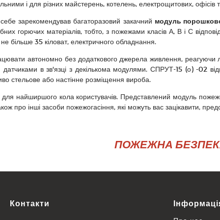
альними і для різних майстерень, котелень, електрощитових, офісів 
е себе зарекомендував багаторазовий закачний
модуль порошковог
ібних горючих матеріалів, тобто, з пожежами класів А, В і С відпов
не більше 35 кіловат, електричного обладнання.
ацювати автономно без додаткового джерела живлення, реагуючи 
датчиками в зв'язці з декількома модулями. СПРУТ-15 (о) -02 від
во стельове або настінне розміщення вироба.
 для найширшого кола користувачів. Представлений модуль пожежо
кож про інші засоби пожежогасіння, які можуть вас зацікавити, предс
ПОЖЕЖНА БЕЗПЕКА 
Контакти
Інформаці