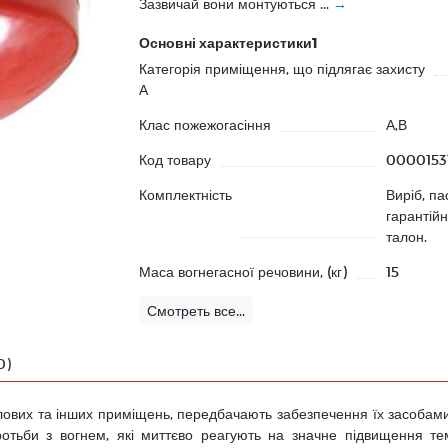
Зазвичай вони монтуються ...
→
Основні характеристики1
Категорія приміщення, що підлягає захисту
А
Клас пожежогасіння
А,В
Код товару
0000153
Комплектність
Виріб, па
гарантій
талон.
Маса вогнегасної речовини, (кг)
15
Смотреть все...
0)
лових та інших приміщень, передбачають забезпечення їх засобами 
отьби з вогнем, які миттєво реагують на значне підвищення те