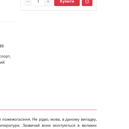
Купити
19
спорт,
ний
пожежогасіння. Не рідко, мова, в даному випадку,
мператури. Зазвичай вони монтуються в великих