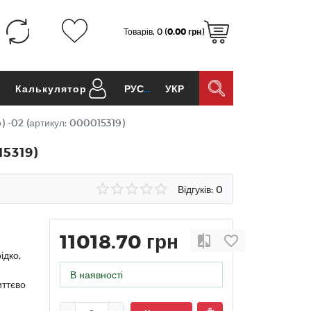
Товарів, 0 (
0.00 грн
)
и
Калькулятор
РУС
УКР
 -02 (артикул: 000015319)
15319)
Відгуків: 0
11018.70 грн
ідко,
я
В наявності
иттєво