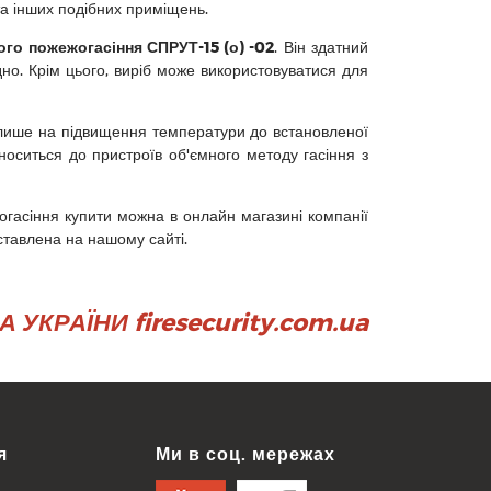
та інших подібних приміщень.
о пожежогасіння СПРУТ-15 (о) -02
. Він здатний
ідно. Крім цього, виріб може використовуватися для
лише на підвищення температури до встановленої
носиться до пристроїв об'ємного методу гасіння з
гасіння купити можна в онлайн магазині компанії
тавлена ​​на нашому сайті.
УКРАЇНИ firesecurity.com.ua
я
Ми в соц. мережах