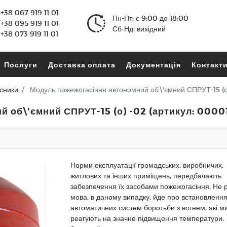
+38 067 919 11 01
Пн-Пт: с 9:00 до 18:00
+38 095 919 11 01
Сб-Нд: вихідний
+38 073 919 11 01
Послуги
Доставка оплата
Документація
Контакт
сники
Модуль пожежогасіння автономний об\'ємний СПРУТ-15 (о)
 об\'ємний СПРУТ-15 (о) -02 (артикул: 0000
Норми експлуатації громадських, виробничих,
житлових та інших приміщень, передбачають
забезпечення їх засобами пожежогасіння. Не р
мова, в даному випадку, йде про встановленн
автоматичних систем боротьби з вогнем, які м
реагують на значне підвищення температури.