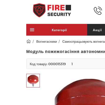
Категорії
Акції
Вогнегасники
Самоспрацьовують вогнега
Модуль пожежогасіння автономний
Код товару:
000015319
1