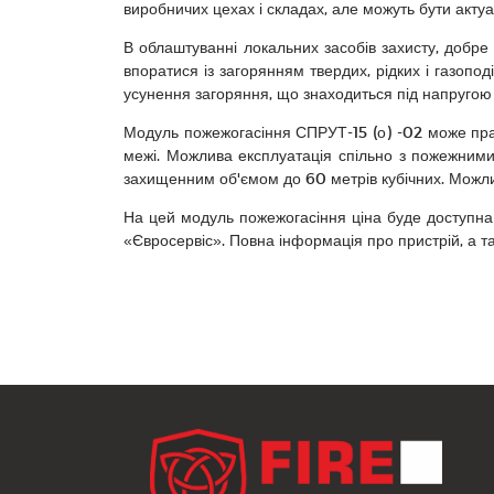
виробничих цехах і складах, але можуть бути акту
В облаштуванні локальних засобів захисту, добр
впоратися із загорянням твердих, рідких і газопод
усунення загоряння, що знаходиться під напругою 
Модуль пожежогасіння СПРУТ-15 (о) -02 може пр
межі. Можлива експлуатація спільно з пожежними 
захищенним об'ємом до 60 метрів кубічних. Можли
На цей модуль пожежогасіння ціна буде доступна
«Євросервіс». Повна інформація про пристрій, а та