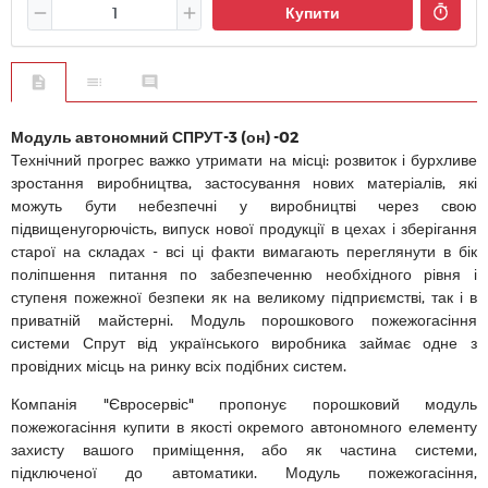
Купити
Модуль автономний СПРУТ-3 (он) -02
Технічний прогрес важко утримати на місці: розвиток і бурхливе
зростання виробництва, застосування нових матеріалів, які
можуть бути небезпечні у виробництві через свою
підвищенугорючість, випуск нової продукції в цехах і зберігання
старої на складах - всі ці факти вимагають переглянути в бік
поліпшення питання по забезпеченню необхідного рівня і
ступеня пожежної безпеки як на великому підприємстві, так і в
приватній майстерні. Модуль порошкового пожежогасіння
системи Спрут від українського виробника займає одне з
провідних місць на ринку всіх подібних систем.
Компанія "Євросервіс" пропонує порошковий модуль
пожежогасіння купити в якості окремого автономного елементу
захисту вашого приміщення, або як частина системи,
підключеної до автоматики. Модуль пожежогасіння,