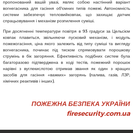
пропонований вашій увазі, являє собою настінний варіант
вогнегасника для гасіння об'ємних типів пожежі. Автономність
системи забезпечує тепловийковпак, що захищає датчик
спрацьовування і механізм розпилення суміші.
При досягненні температури повітря в 93 градуси за Цельсієм
ковпак плавиться, звільняючи пусковий механізм, і модуль
пожежогасіння, ціна якого залежить від типу суміші та вигляду
вогнегасника, починає під тиском спрямовувати порошкову
струмінь в бік загоряння. Ефективність подібних систем була
багаторазово підтверджена в ході тестів, пожежний порошок
нарівні з вуглекислотою отримав звання як один з кращих
засобів для гасіння «важких» загорянь (палива, газів, ЛЗР,
хімічних реактивів і інших).
ПОЖЕЖНА БЕЗПЕКА УКРАЇНИ
firesecurity.com.ua