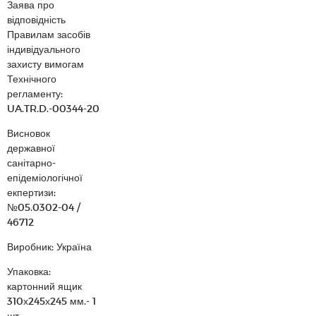
Заява про
відповідність
Правилам засобів
індивідуального
захисту вимогам
Технічного
регламенту:
UA.TR.D.-00344-20
Висновок
державної
санітарно-
епідеміологічної
екпертизи:
№05.0302-04 /
46712
Виробник: Україна
Упаковка:
картонний ящик
310х245х245 мм.- 1
шт.