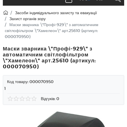
Засоби індивідуального захисту та евакуації
Захист органів зору
Маски зварника \"Профі-929\" з автоматичним
світлофільтром \"Хамелеон\" арт.25610 (артикул:
000070950)
Маски зварника \"Профі-929\" з
автоматичним світлофільтром
\"Хамелеон\" арт.25610 (артикул:
000070950)
Код товару:
000070950
1
Відгуків: 0