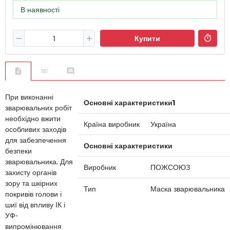
В наявності
Купити
При виконанні
Основні характеристики1
зварювальних робіт
необхідно вжити
Країна виробник
Україна
особливих заходів
для забезпечення
Основні характеристики
безпеки
зварювальника. Для
Виробник
ПОЖСОЮЗ
захисту органів
зору та шкірних
Тип
Маска зварювальника
покривів голови і
шиї від впливу ІК і
УФ-
випромінювання