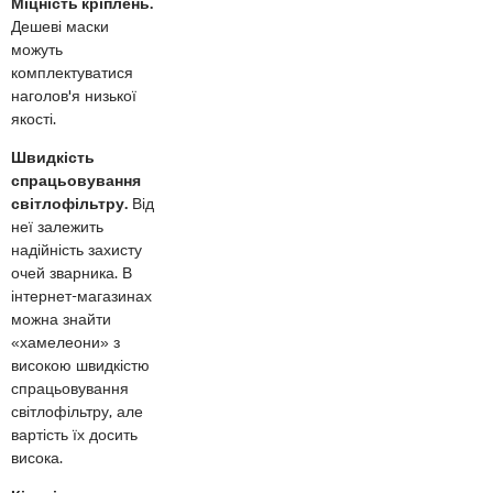
Міцність кріплень.
Дешеві маски
можуть
комплектуватися
наголов'я низької
якості.
Швидкість
спрацьовування
світлофільтру.
Від
неї залежить
надійність захисту
очей зварника. В
інтернет-магазинах
можна знайти
«хамелеони» з
високою швидкістю
спрацьовування
світлофільтру, але
вартість їх досить
висока.