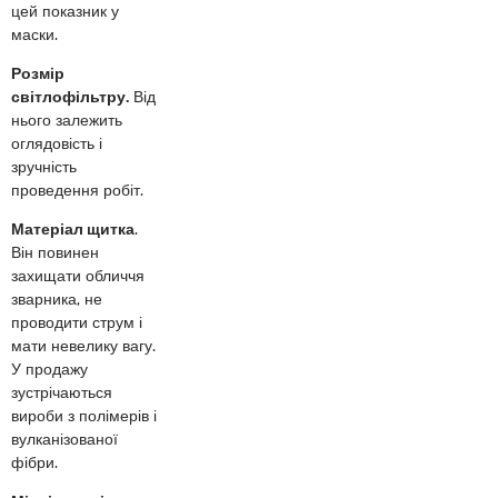
цей показник у
маски.
Розмір
світлофільтру.
Від
нього залежить
оглядовість і
зручність
проведення робіт.
Матеріал щитка
.
Він повинен
захищати обличчя
зварника, не
проводити струм і
мати невелику вагу.
У продажу
зустрічаються
вироби з полімерів і
вулканізованої
фібри.