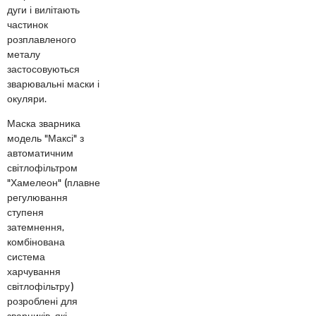
дуги і вилітають
частинок
розплавленого
металу
застосовуються
зварювальні маски і
окуляри.
Маска зварника
модель "Максі" з
автоматичним
світлофільтром
"Хамелеон" (плавне
регулювання
ступеня
затемнення,
комбінована
система
харчування
світлофільтру)
розроблені для
зварників, які