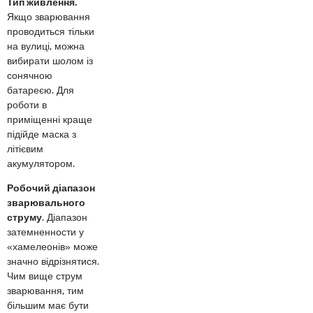
Тип живлення.
Якщо зварювання
проводиться тільки
на вулиці, можна
вибирати шолом із
сонячною
батареєю. Для
роботи в
приміщенні краще
підійде маска з
літієвим
акумулятором.
Робочий діапазон
зварювального
струму
. Діапазон
затемненности у
«хамелеонів» може
значно відрізнятися.
Чим вище струм
зварювання, тим
більшим має бути