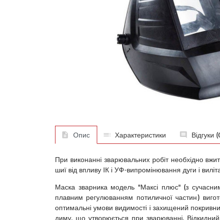
Опис
Характеристики
Відгуки (
При виконанні зварювальних робіт необхідно вжити
шиї від впливу ІК і УФ-випромінювання дуги і вил
Маска зварника модель "Максі плюс" (з сучасним
плавним регулюванням потиличної частин) вигото
оптимальні умови видимості і захищений покривн
диму, що утворюється при зварюванні. Відкидний