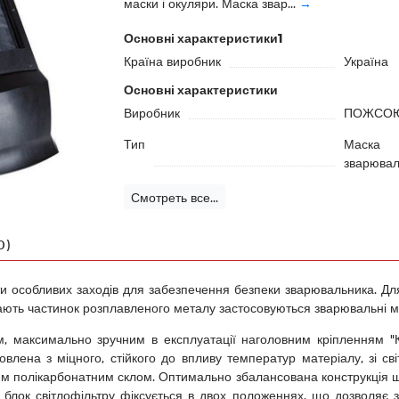
маски і окуляри. Маска звар...
→
Основні характеристики1
Країна виробник
Україна
Основні характеристики
Виробник
ПОЖСО
Тип
Маска
зварювал
Смотреть все...
0)
 особливих заходів для забезпечення безпеки зварювальника. Для з
ітають частинок розплавленого металу застосовуються зварювальні ма
, максимально зручним в експлуатації наголовним кріпленням "К
влена з міцного, стійкого до впливу температур матеріалу, зі с
им полікарбонатним склом. Оптимально збалансована конструкція 
 блок світлофільтру фіксується в двох положеннях, що дозволяє