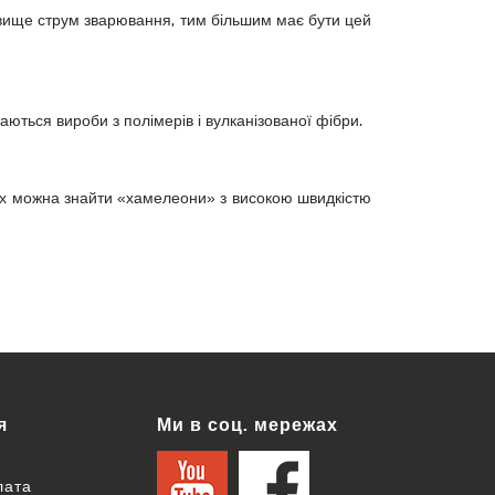
 вище струм зварювання, тим більшим має бути цей
аються вироби з полімерів і вулканізованої фібри.
нах можна знайти «хамелеони» з високою швидкістю
я
Ми в соц. мережах
лата