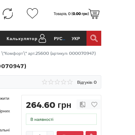
Товарів, 0 (
0.00 грн
)
и
Калькулятор
РУС
УКР
я \"Комфорт\" арт.25600 (артикул: 000070947)
00070947)
Відгуків: 0
вжити
264.60 грн
ірних
В наявності
альні