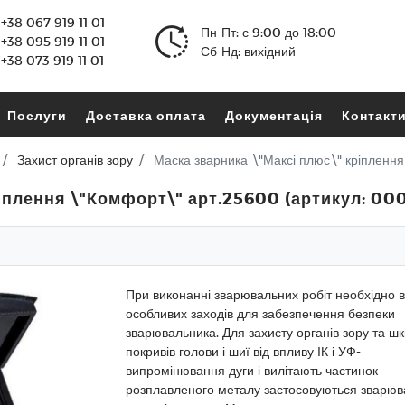
+38 067 919 11 01
Пн-Пт: с 9:00 до 18:00
+38 095 919 11 01
Сб-Нд: вихідний
+38 073 919 11 01
Послуги
Доставка оплата
Документація
Контакт
Захист органів зору
Маска зварника \"Максі плюс\" кріпленн
ріплення \"Комфорт\" арт.25600 (артикул: 0
При виконанні зварювальних робіт необхідно 
особливих заходів для забезпечення безпеки
зварювальника. Для захисту органів зору та шк
покривів голови і шиї від впливу ІК і УФ-
випромінювання дуги і вилітають частинок
розплавленого металу застосовуються зварюв