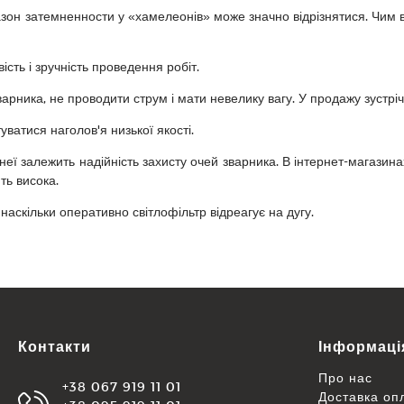
пазон затемненности у «хамелеонів» може значно відрізнятися. Чим
ість і зручність проведення робіт.
арника, не проводити струм і мати невелику вагу. У продажу зустріч
ватися наголов'я низької якості.
неї залежить надійність захисту очей зварника. В інтернет-магази
ть висока.
наскільки оперативно світлофільтр відреагує на дугу.
Контакти
Інформаці
Про нас
+38 067 919 11 01
Доставка оп