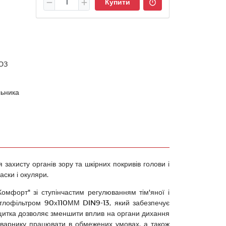
Купити
ЮЗ
ьника
ахисту органів зору та шкірних покривів голови і
ски і окуляри.
омфорт" зі ступінчастим регулюванням тім'яної і
вітлофільтром 90х110ММ DIN9-13, який забезпечує
щитка дозволяє зменшити вплив на органи дихання
 зварнику працювати в обмежених умовах, а також