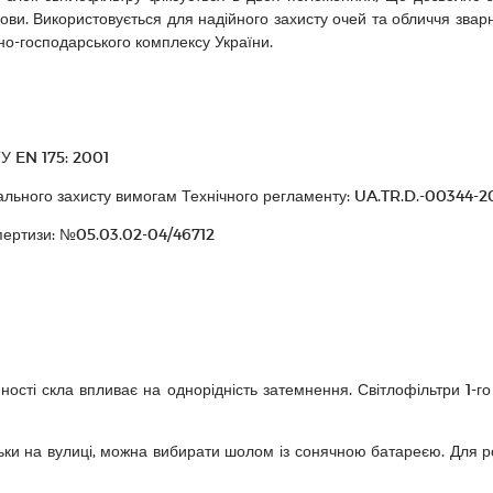
лови. Використовується для надійного захисту очей та обличчя зва
но-господарського комплексу України.
У EN 175: 2001
уального захисту вимогам Технічного регламенту: UA.TR.D.-00344-2
кпертизи: №05.03.02-04/46712
ості скла впливає на однорідність затемнення. Світлофільтри 1-г
ки на вулиці, можна вибирати шолом із сонячною батареєю. Для ро