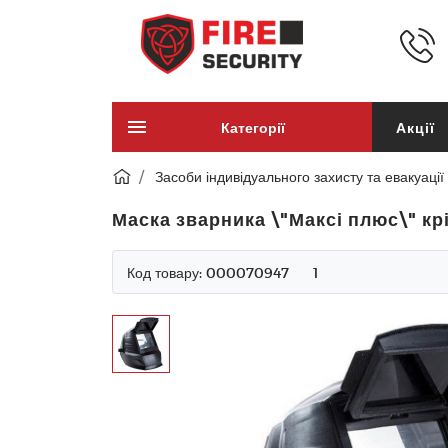
Категорії
Акції
Засоби індивідуального захисту та евакуації
Маска зварника \"Максі плюс\" к
Код товару:
000070947
1