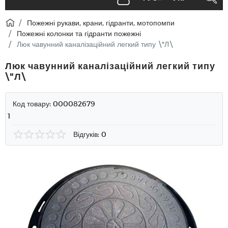
Пожежні рукави, крани, гідранти, мотопомпи
Пожежні колонки та гідранти пожежні
Люк чавунний каналізаційний легкий типу \"Л\
Люк чавунний каналізаційний легкий типу
\"Л\
Код товару:
000082679
1
Відгуків: 0