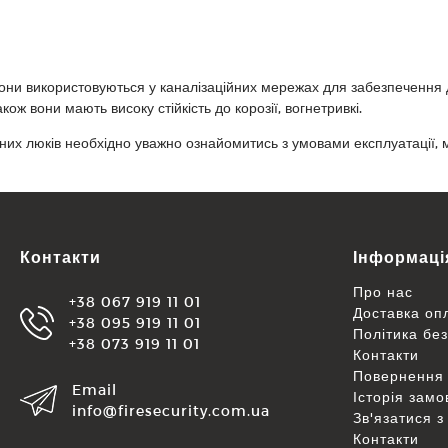
они використовуються у каналізаційних мережах для забезпечення дос
Також вони мають високу стійкість до корозії, вогнетривкі.
них люків необхідно уважно ознайомитись з умовами експлуатації,
Контакти
Інформаці
Про нас
+38 067 919 11 01
Доставка оп
+38 095 919 11 01
Політика бе
+38 073 919 11 01
Контакти
Повернення 
Email
Історія зам
info@firesecurity.com.ua
Зв'язатися з
Контакти