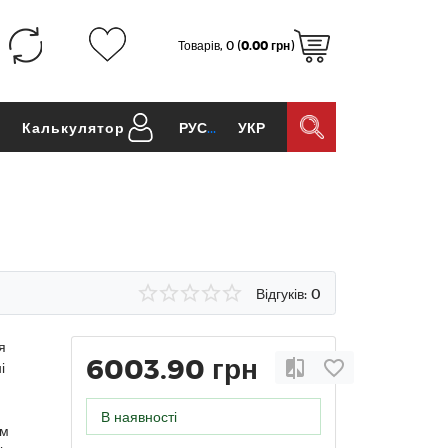
Товарів, 0 (
0.00 грн
)
и
Калькулятор
РУС
УКР
Відгуків: 0
я
6003.90 грн
і
В наявності
им