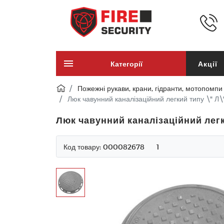
Категорії
Акції
Пожежні рукави, крани, гідранти, мотопомпи
Люк чавунний каналізаційний легкий типу \" Л\
Люк чавунний каналізаційний легк
Код товару:
000082678
1