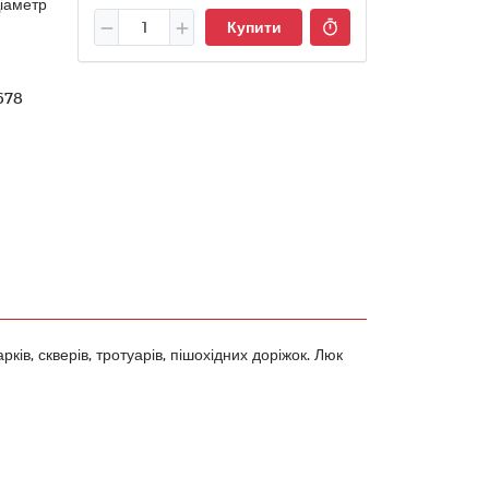
Діаметр
Купити
678
ків, скверів, тротуарів, пішохідних доріжок. Люк