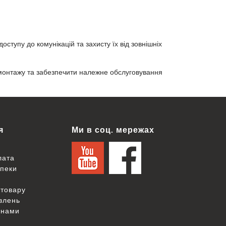
тупу до комунікацій та захисту їх від зовнішніх
 монтажу та забезпечити належне обслуговування
я
Ми в соц. мережах
лата
зпеки
товару
овлень
 нами