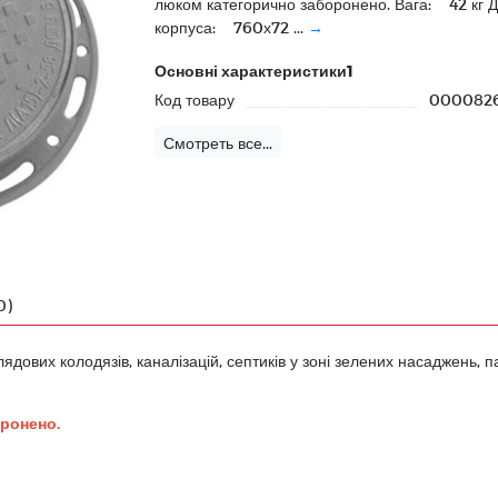
люком категорично заборонено. Вага: 42 кг 
корпуса: 760х72 ...
→
Основні характеристики1
Код товару
000082
Смотреть все...
0)
ових колодязів, каналізацій, септиків у зоні зелених насаджень, пар
ронено.