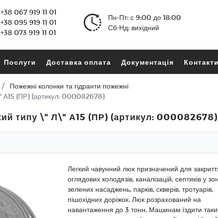
+38 067 919 11 01
Пн-Пт: с 9:00 до 18:00
+38 095 919 11 01
Сб-Нд: вихідний
+38 073 919 11 01
Послуги
Доставка оплата
Документація
Контакт
Пожежні колонки та гідранти пожежні
" А15 (ПР) (артикул: 000082678)
ий типу \" Л\" А15 (ПР) (артикул: 000082678)
Легкий чавунний люк призначений для закритт
оглядових колодязів, каналізацій, септиків у зон
зелених насаджень, парків, скверів, тротуарів,
пішохідних доріжок. Люк розрахований на
навантаження до 3 тонн. Машинам їздити так