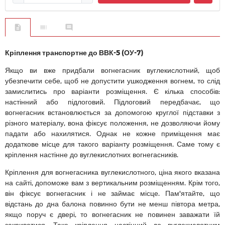
Кріплення транспортне до ВВК-5 (ОУ-7)
Якщо ви вже придбали вогнегасник вуглекислотний, щоб
убезпечити себе, щоб не допустити ушкодження вогнем, то слід
замислитись про варіанти розміщення. Є кілька способів:
настінний або підлоговий. Підлоговий передбачає, що
вогнегасник встановлюється за допомогою круглої підставки з
різного матеріалу, вона фіксує положення, не дозволяючи йому
падати або нахилятися. Однак не кожне приміщення має
додаткове місце для такого варіанту розміщення. Саме тому є
кріплення настінне до вуглекислотних вогнегасників.
Кріплення для вогнегасника вуглекислотного, ціна якого вказана
на сайті, допоможе вам з вертикальним розміщенням. Крім того,
він фіксує вогнегасник і не займає місце. Пам'ятайте, що
відстань до дна балона повинно бути не менш півтора метра,
якщо поруч є двері, то вогнегасник не повинен заважати їй
закриватися. Таке кріплення настінний до вуглекислотним