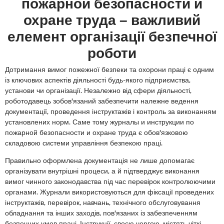
пожарной безопасности и
охране труда – важливий
елемент організації безпечної
роботи
Дотримання вимог пожежної безпеки та охорони праці є одним
із ключових аспектів діяльності будь-якого підприємства,
установи чи організації. Незалежно від сфери діяльності,
роботодавець зобов'язаний забезпечити належне ведення
документації, проведення інструктажів і контроль за виконанням
установлених норм. Саме тому журналы и инструкции по
пожарной безопасности и охране труда є обов'язковою
складовою системи управління безпекою праці.
Правильно оформлена документація не лише допомагає
організувати внутрішні процеси, а й підтверджує виконання
вимог чинного законодавства під час перевірок контролюючими
органами. Журнали використовуються для фіксації проведених
інструктажів, перевірок, навчань, технічного обслуговування
обладнання та інших заходів, пов'язаних із забезпеченням
безпечних умов праці. Інструкції, своєю чергою, містять чіткі