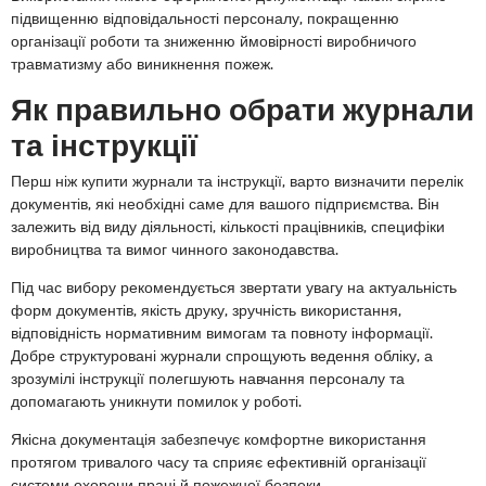
підвищенню відповідальності персоналу, покращенню
організації роботи та зниженню ймовірності виробничого
травматизму або виникнення пожеж.
Як правильно обрати журнали
та інструкції
Перш ніж купити журнали та інструкції, варто визначити перелік
документів, які необхідні саме для вашого підприємства. Він
залежить від виду діяльності, кількості працівників, специфіки
виробництва та вимог чинного законодавства.
Під час вибору рекомендується звертати увагу на актуальність
форм документів, якість друку, зручність використання,
відповідність нормативним вимогам та повноту інформації.
Добре структуровані журнали спрощують ведення обліку, а
зрозумілі інструкції полегшують навчання персоналу та
допомагають уникнути помилок у роботі.
Якісна документація забезпечує комфортне використання
протягом тривалого часу та сприяє ефективній організації
системи охорони праці й пожежної безпеки.