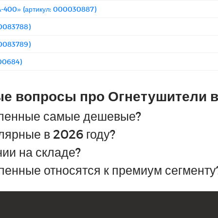
-400» (артикул: 000030887)
00083788)
00083789)
00684)
ые вопросы про Огнетушители 
опенные самые дешевые?
лярные в 2026 году?
чии на складе?
пенные относятся к премиум сегменту