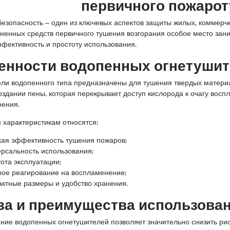
первичного пожаро
езопасность – один из ключевых аспектов защиты жилых, коммер
ненных средств первичного тушения возгорания особое место за
фективность и простоту использования.
енности водопенных огнетуши
ли водопенного типа предназначены для тушения твердых материа
создании пены, которая перекрывает доступ кислорода к очагу вос
рения.
 характеристикам относятся:
кая эффективность тушения пожаров;
ерсальность использования;
ота эксплуатации;
рое реагирование на воспламенение;
актные размеры и удобство хранения.
за и преимущества использова
ние водопенных огнетушителей позволяет значительно снизить ри