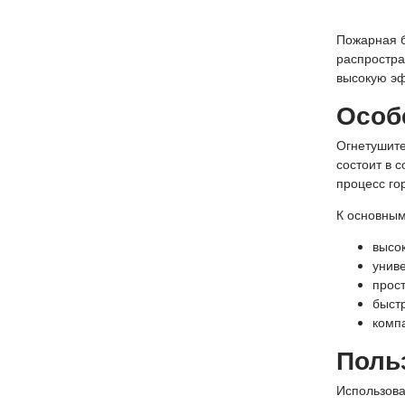
Пожарная б
распростра
высокую эф
Особ
Огнетушите
состоит в 
процесс го
К основным
высо
унив
прост
быст
комп
Поль
Использова