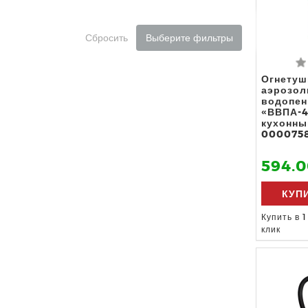
Сбросить
Выберите фильтры
Огнетуш
аэрозо
водопе
«ВВПА-4
кухонны
0000758
594.0
КУП
Купить в 1
клик