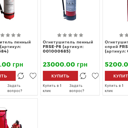
итель пенный
Огнетушитель пенный
Огнетуши
(артикул:
FRSE-F6 (артикул:
спрей FRS
684)
001000685)
(артикул:
.00 грн
23000.00 грн
5200.0
ИТЬ
КУПИТЬ
КУПИ
Задать
Купить в 1
Задать
Купить в 1
вопрос?
клик
вопрос?
клик