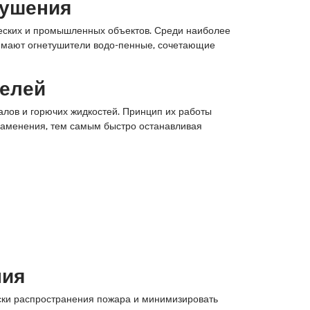
тушения
ческих и промышленных объектов. Среди наиболее
нимают огнетушители водо-пенные, сочетающие
телей
лов и горючих жидкостей. Принцип их работы
пламенения, тем самым быстро останавливая
ния
ски распространения пожара и минимизировать