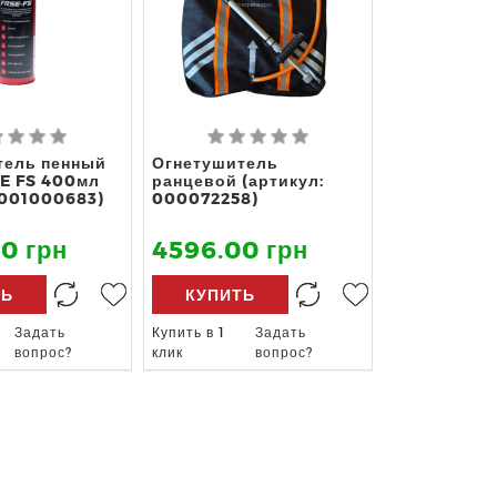
тель пенный
Огнетушитель
E FS 400мл
ранцевой (артикул:
 001000683)
000072258)
0 грн
4596.00 грн
ТЬ
КУПИТЬ
Задать
Купить в 1
Задать
вопрос?
клик
вопрос?