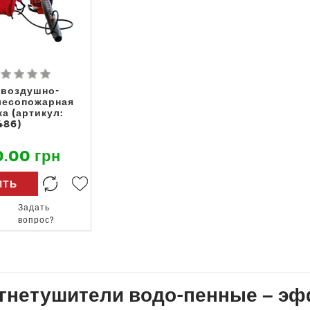
 воздушно-
лесопожарная
а (артикул:
486)
.00 грн
ИТЬ
Задать
вопрос?
гнетушители водо-пенные – эф