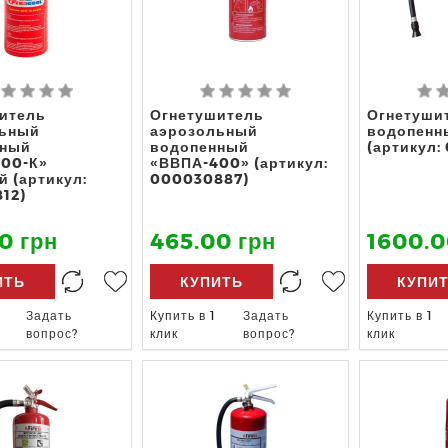
итель
Огнетушитель
Огнетуши
льный
аэрозольный
водопенн
нный
водопенный
(артикул:
00-К»
«ВВПА-400» (артикул:
й (артикул:
000030887)
12)
0 грн
465.00 грн
1600.0
ИТЬ
КУПИТЬ
КУПИ
Задать
Купить в 1
Задать
Купить в 1
вопрос?
клик
вопрос?
клик