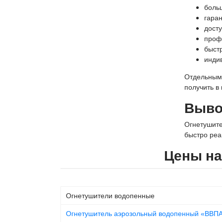
боль
гаран
дост
проф
быст
инди
Отдельным 
получить в
Выв
Огнетушите
быстро реа
Цены на
Огнетушители водопенные
Огнетушитель аэрозольный водопенный «ВВПА