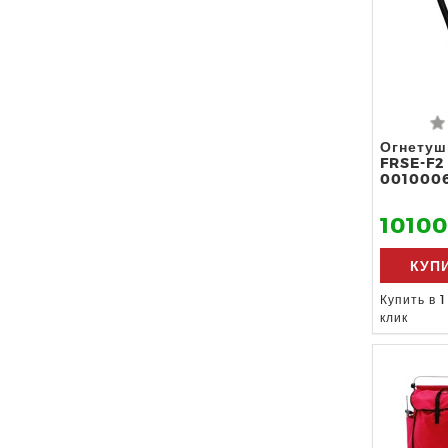
Огнетуш
FRSE-F2 
001000
10100
КУП
Купить в 1
клик