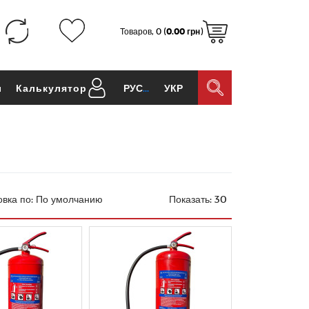
Товаров, 0 (
0.00 грн
)
ы
Калькулятор
РУС
УКР
вка по:
Показать: