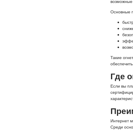
возможные 
Основные 
быстр
сниж
безо
эффе
возм
Такие огне
обеспечить
Где 
Если вы пл
сертифицир
характерис
Преим
Интернет м
Среди осно