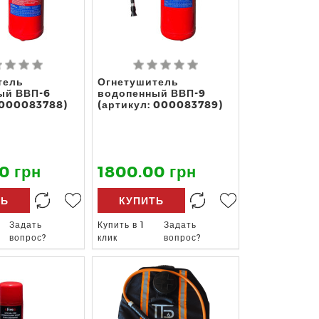
тель
Огнетушитель
ый ВВП-6
водопенный ВВП-9
 000083788)
(артикул: 000083789)
0 грн
1800.00 грн
ТЬ
КУПИТЬ
Задать
Купить в 1
Задать
вопрос?
клик
вопрос?