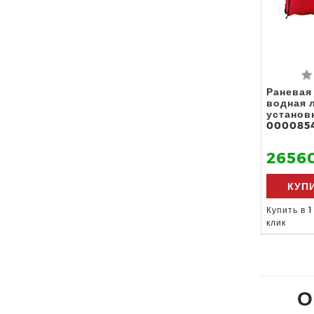
Раневая
водная 
установк
000085
26560
КУП
Купить в 1
клик
О