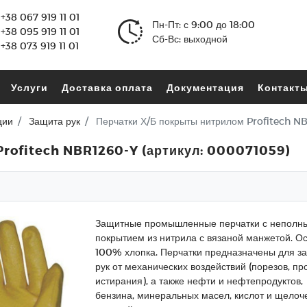
+38 067 919 11 01
Пн-Пт: с 9:00 до 18:00
+38 095 919 11 01
Сб-Вс: выходной
+38 073 919 11 01
Услуги
Доставка оплата
Документация
Контакт
ции
Защита рук
Перчатки Х/Б покрыты нитрилом Profitech N
Profitech NBR1260-Y (артикул: 000071059)
Защитные промышленные перчатки с неполн
покрытием из нитрила с вязаной манжетой. Ос
100% хлопка. Перчатки предназначены для з
рук от механических воздействий (порезов, пр
истирания), а также нефти и нефтепродуктов,
бензина, минеральных масел, кислот и щелоч