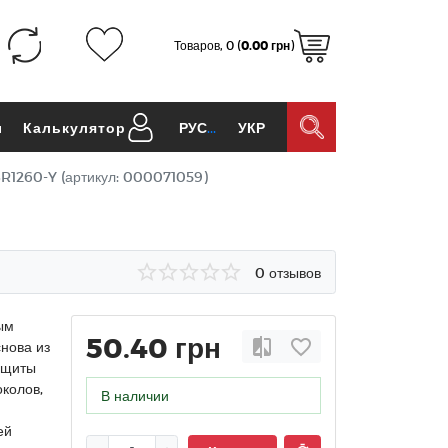
Товаров, 0 (
0.00 грн
)
ы
Калькулятор
РУС
УКР
BR1260-Y (артикул: 000071059)
0 отзывов
ым
50.40 грн
нова из
ащиты
околов,
В наличии
ей