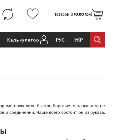
Товаров, 0 (
0.00 грн
)
ы
Калькулятор
РУС
УКР
 время позволило быстро бороться с пламенем, не
и соединений. Чаще всего состоит он из рукава,
сы