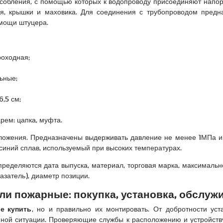
обления, с помощью которых к водопроводу присоединяют напорн
еля, крышки и маховика. Для соединения с трубопроводом пред
омощи штуцера.
роходная;
ьные;
6,5 см;
ем: цапка, муфта.
ложения. Предназначены выдерживать давление не менее 1МПа и 
, синий сплав, используемый при высоких температурах.
ределяются дата выпуска, материал, торговая марка, максимальн
азатель), диаметр позиции.
ли пожарные: покупка, установка, обслуж
е купить
, но и правильно их монтировать. От добротности уст
йной ситуации. Проверяющие службы к расположению и устройств