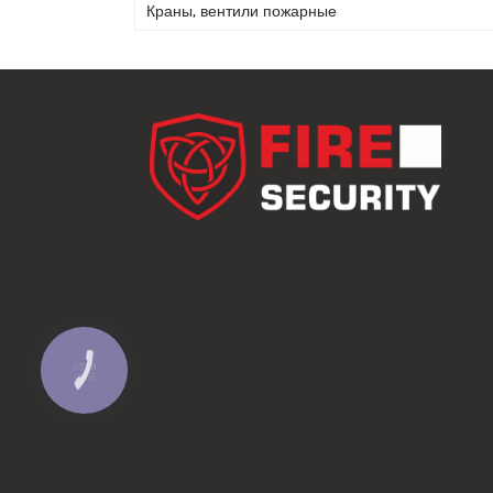
Краны, вентили пожарные
КНОПКА
ЗВ'ЯЗКУ