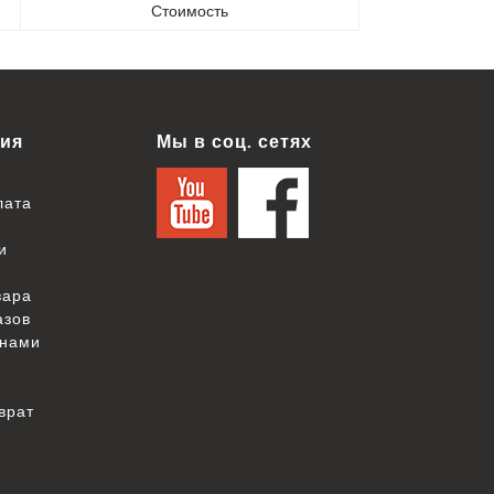
Стоимость
ия
Мы в соц. сетях
лата
и
вара
азов
 нами
врат