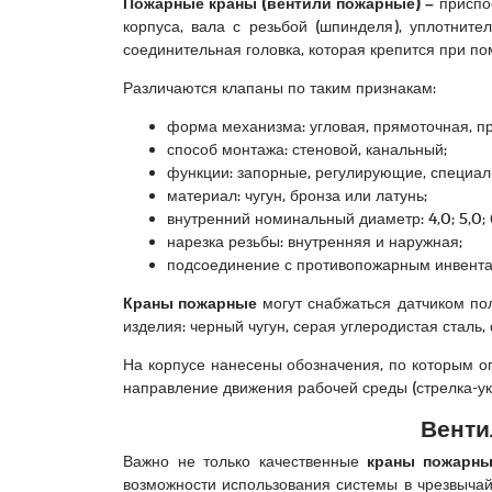
Пожарные краны (вентили пожарные) –
приспос
корпуса, вала с резьбой (шпинделя), уплотнит
соединительная головка, которая крепится при п
Различаются клапаны по таким признакам:
форма механизма: угловая, прямоточная, п
способ монтажа: стеновой, канальный;
функции: запорные, регулирующие, специал
материал: чугун, бронза или латунь;
внутренний номинальный диаметр: 4,0; 5,0; 
нарезка резьбы: внутренняя и наружная;
подсоединение с противопожарным инвентар
Краны пожарные
могут снабжаться датчиком по
изделия: черный чугун, серая углеродистая сталь
На корпусе нанесены обозначения, по которым оп
направление движения рабочей среды (стрелка-ук
Венти
Важно не только качественные
краны пожарны
возможности использования системы в чрезвыча