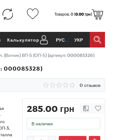
Товаров, 0 (
0.00 грн
)
ы
Калькулятор
РУС
УКР
л. (Вогник) ВП-5 (ОП-5) (артикул: 000085328)
ул: 000085328)
0 отзывов
285.00 грн
ая
—
ого
В наличии
ОП-3,
еталла