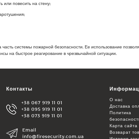
 или повесить на стену;
аротушения;
 а часть системы пожарной безопасности. Ее использование позво
ансы на быстрое реагирование в чрезвычайной ситуации.
Контакты
Информац
О нас
+38 067 919 11 01
Доставка оп
+38 095 919 11 01
Политика
+38 073 919 11 01
безопасност
Карта сайта
Email
Возварат то
info@firesecurity.com.ua
История зак