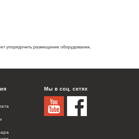
ляет упорядочить размещение оборудования,
ия
Мы в соц. сетях
лата
и
вара
азов