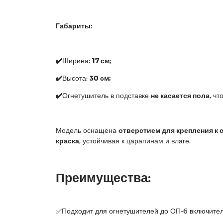
Габариты:
✔️
Ширина:
17 см;
✔️
Высота:
30 см;
✔️
Огнетушитель в подставке
не касается пола
, ч
Модель оснащена
отверстием для крепления к 
краска
, устойчивая к царапинам и влаге.
Преимущества:
✅Подходит для огнетушителей до ОП-6 включител