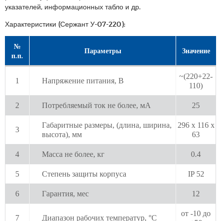
указателей, информационных табло и др.
Характеристики (Сержант У-07-220):
№
Параметры
Значение
п.п.
~(220+22-
1
Напряжение питания, В
110)
2
Потребляемый ток не более, мА
25
Габаритные размеры, (длина, ширина,
296 х 116 х
3
высота), мм
63
4
Масса не более, кг
0.4
5
Степень защиты корпуса
IP 52
6
Гарантия, мес
12
от -10 до
7
Диапазон рабочих температур, °С