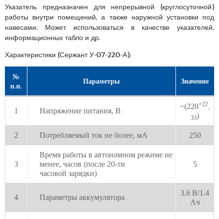
Указатель предназначен для непрерывной (круглосуточной)
работы внутри помещений, а также наружной установки под
навесами. Может использоваться в качестве указателей,
информационных табло и др.
Характеристики (Сержант У-07-220-А):
№
Параметры
Значение
п.п.
+22
~(220
-
1
Напряжение питания, В
)
33
2
Потребляемый ток не более, мА
250
Время работы в автономном режиме не
3
менее, часов (после 20-ти
5
часовой зарядки)
3.6 В/1.4
4
Параметры аккумулятора
Ач