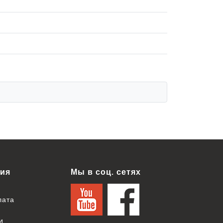
ия
Мы в соц. сетях
лата
и