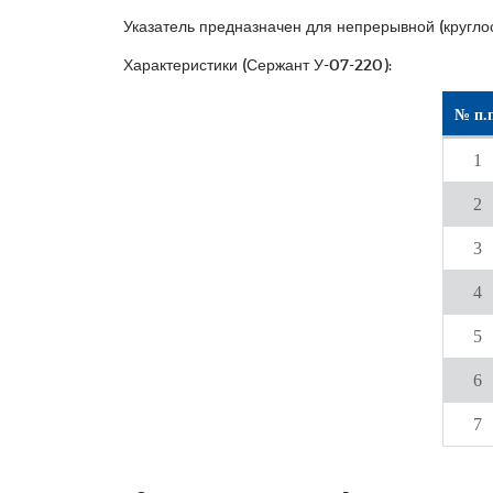
Указатель предназначен для непрерывной (кругло
Характеристики (Сержант У-07-220):
№ п.п
1
2
3
4
5
6
7