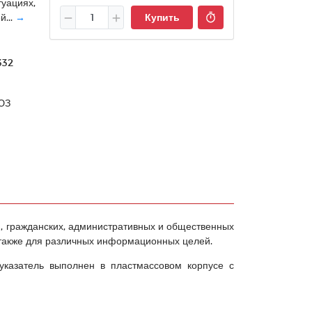
туациях,
...
→
Купить
332
ЮЗ
 гражданских, административных и общественных
а также для различных информационных целей.
указатель выполнен в пластмассовом корпусе с