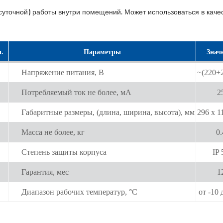
суточной) работы внутри помещений. Может использоваться в каче
.
Параметры
Знач
Напряжение питания, В
~(220+2
Потребляемый ток не более, мА
2
Габаритные размеры, (длина, ширина, высота), мм
296 х 1
Масса не более, кг
0.
Степень защиты корпуса
IP 
Гарантия, мес
1
Диапазон рабочих температур, °С
от -10 