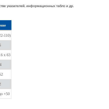
стве указателей, информационных табло и др.
ение
2-110)
5
16 х 63
4
52
2
до +50