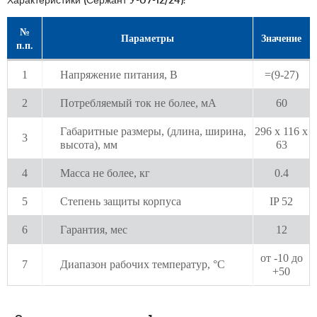
№
Параметры
Значение
п.п.
1
Напряжение питания, В
=(9-27)
2
Потребляемый ток не более, мА
60
Габаритные размеры, (длина, ширина,
296 х 116 х
3
высота), мм
63
4
Масса не более, кг
0.4
5
Степень защиты корпуса
IP 52
6
Гарантия, мес
12
от -10 до
7
Диапазон рабочих температур, °С
+50